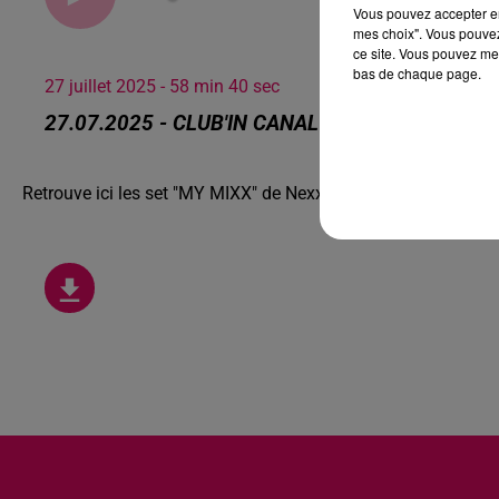
Vous pouvez accepter en 
mes choix". Vous pouvez
ce site. Vous pouvez met
bas de chaque page.
27 juillet 2025 - 58 min 40 sec
27.07.2025 - CLUB'IN CANAL FM MINUIT 01H
Retrouve ici les set "MY MIXX" de Nexxio