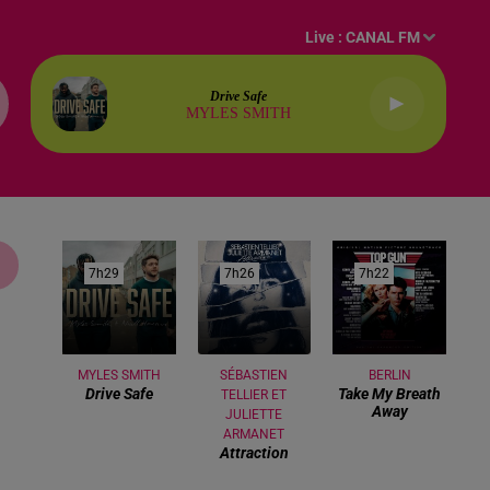
Live :
CANAL FM
Drive Safe
MYLES SMITH
7h29
7h29
7h26
7h26
7h22
7h22
MYLES SMITH
SÉBASTIEN
BERLIN
Drive Safe
Take My Breath
TELLIER ET
Away
JULIETTE
ARMANET
Attraction