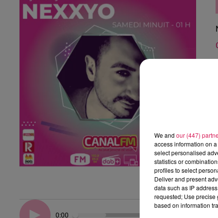
We and
our (447) partn
access information on a 
select personalised ad
statistics or combinatio
profiles to select person
Deliver and present adv
data such as IP address 
requested; Use precise g
based on information tra
0:00