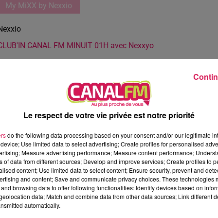
My MiXX by Nexxio
Nexxio
CLUB'IN CANAL FM MINUIT 01H avec Nexxyo
Contin
Le respect de votre vie privée est notre priorité
ers
do the following data processing based on your consent and/or our legitimate int
device; Use limited data to select advertising; Create profiles for personalised adver
vertising; Measure advertising performance; Measure content performance; Unders
ns of data from different sources; Develop and improve services; Create profiles to 
alised content; Use limited data to select content; Ensure security, prevent and detect
ertising and content; Save and communicate privacy choices. These technologies
and browsing data to offer following functionalities: Identify devices based on infor
eolocation data; Match and combine data from other data sources; Link different de
nsmitted automatically.
58 min 40 