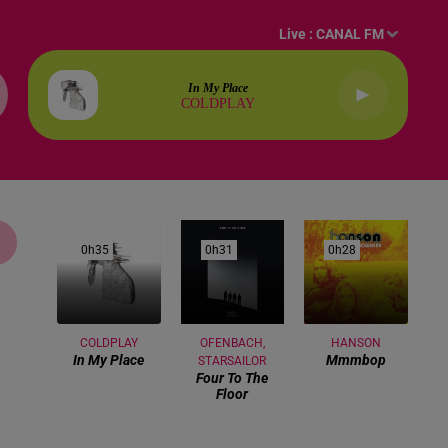
Live :
CANAL FM
In My Place
COLDPLAY
0h35
0h35
0h31
0h31
0h28
0h28
COLDPLAY
OFENBACH,
HANSON
In My Place
Mmmbop
STARSAILOR
Four To The
Floor