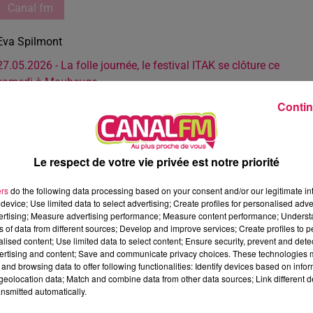
Canal fm
Eva Spilmont
27.05.2026 - La folle journée, le festival ITAK se clôture ce
samedi à Maubeuge
Contin
Le respect de votre vie privée est notre priorité
ers
do the following data processing based on your consent and/or our legitimate int
device; Use limited data to select advertising; Create profiles for personalised adver
vertising; Measure advertising performance; Measure content performance; Unders
ns of data from different sources; Develop and improve services; Create profiles to 
alised content; Use limited data to select content; Ensure security, prevent and detect
ertising and content; Save and communicate privacy choices. These technologies
and browsing data to offer following functionalities: Identify devices based on infor
eolocation data; Match and combine data from other data sources; Link different de
nsmitted automatically.
3 min 12 