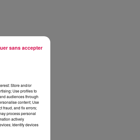
uer sans accepter
erest: Store and/or
tising; Use profiles to
tand audiences through
personalise content; Use
 fraud, and fix errors;
 may process personal
mation actively
vices; Identify devices
sec