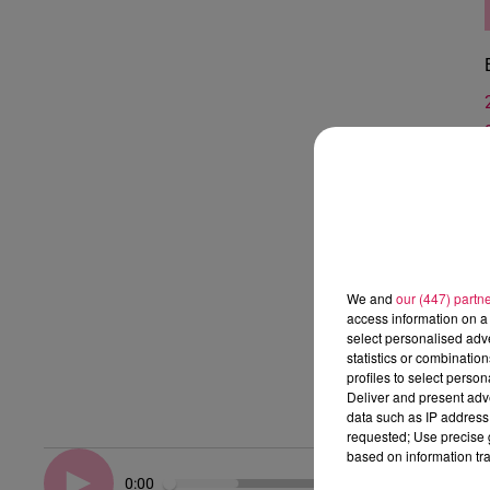
We and
our (447) partn
access information on a 
select personalised ad
statistics or combinatio
profiles to select person
Deliver and present adv
data such as IP address 
requested; Use precise g
based on information tra
0:00