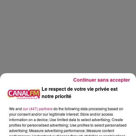
Continuer sans accepter
Le respect de votre vie privée est
notre priorité
We and
our (447) partners
do the following data processing based on
Canal fm
your consent and/or our legitimate interest: Store and/or access
information on a device; Use limited data to select advertising; Create
Geoffrey Deloux
profiles for personalised advertising; Use profiles to select personalised
advertising; Measure advertising performance; Measure content
27.05.2026 - Alice a vu un show de dragqueens
performance; Understand audiences through statistics or combinations