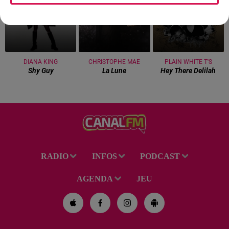
DIANA KING
CHRISTOPHE MAE
PLAIN WHITE T'S
Shy Guy
La Lune
Hey There Delilah
RADIO
INFOS
PODCAST
AGENDA
JEU