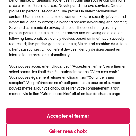
of data from different sources; Develop and improve services; Create
profiles to personalise content; Use profiles to select personalised
0:00
3 min 4 sec
content; Use limited data to select content; Ensure security, prevent and
detect fraud, and fix errors; Deliver and present advertising and content;
Save and communicate privacy choices. These technologies may
process personal data such as IP address and browsing data to offer
following functionalities: Identify devices based on information actively
27 mai 2026 - 3 min 4 sec
requested; Use precise geolocation data; Match and combine data from
other data sources; Link different devices; Identify devices based on
27.05.2026 - ALICE A VU UN SHOW DE
information transmitted automatically.
DRAGQUEENS
Vous pouvez accepter en cliquant sur "Accepter et fermer", ou affiner en
sélectionnant les finalités et/ou partenaires dans "Gérer mes choix".
Revivez les meilleurs moments de la Ligne des Auditeurs
Vous pouvez également refuser en cliquant sur "Continuer sans
accepter". Vos préférences ne s'appliqueront que pour ce site. Vous
pouvez mettre à jour vos choix, ou retirer votre consentement à tout
moment via le lien "Gérer les cookies" situé en bas de chaque page.
Accepter et fermer
Gérer mes choix
5h36
5h36
5h33
5h33
5h29
5h29