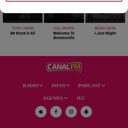
TEDDY SWIMS
WILL BROWN
BRUNO MARS
Mr Know It All
Welcome To
I Just Might
Brownsville
RADIO
INFOS
PODCAST
AGENDA
JEU