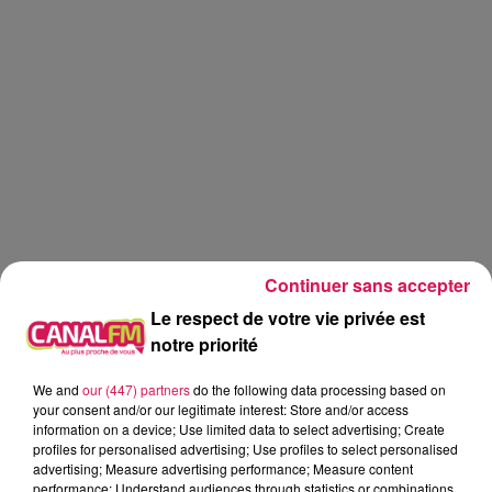
Continuer sans accepter
Le respect de votre vie privée est
notre priorité
We and
our (447) partners
do the following data processing based on
Canal fm
your consent and/or our legitimate interest: Store and/or access
information on a device; Use limited data to select advertising; Create
profiles for personalised advertising; Use profiles to select personalised
Geoffrey Deloux
advertising; Measure advertising performance; Measure content
La Ligne des Auditeurs
performance; Understand audiences through statistics or combinations