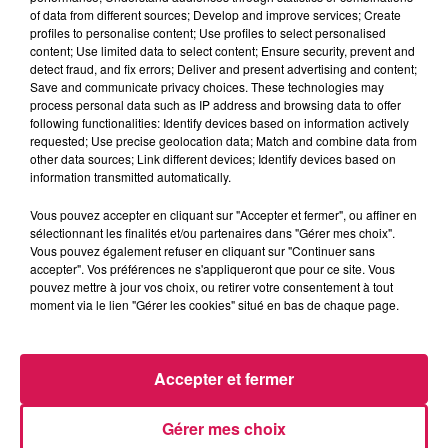
of data from different sources; Develop and improve services; Create
profiles to personalise content; Use profiles to select personalised
content; Use limited data to select content; Ensure security, prevent and
0:00
2 min 44 sec
detect fraud, and fix errors; Deliver and present advertising and content;
Save and communicate privacy choices. These technologies may
process personal data such as IP address and browsing data to offer
following functionalities: Identify devices based on information actively
27 janvier 2026 - 2 min 44 sec
requested; Use precise geolocation data; Match and combine data from
other data sources; Link different devices; Identify devices based on
27.01.2026 - SYLVIA EST TOUJOURS EN AVANCE
information transmitted automatically.
Vous pouvez accepter en cliquant sur "Accepter et fermer", ou affiner en
Revivez les meilleurs moments de la Ligne des Auditeurs
sélectionnant les finalités et/ou partenaires dans "Gérer mes choix".
Vous pouvez également refuser en cliquant sur "Continuer sans
accepter". Vos préférences ne s'appliqueront que pour ce site. Vous
pouvez mettre à jour vos choix, ou retirer votre consentement à tout
moment via le lien "Gérer les cookies" situé en bas de chaque page.
Accepter et fermer
9h57
9h57
9h48
9h48
9h37
9h37
Gérer mes choix