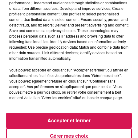
performance; Understand audiences through statistics or combinations
Le Réveil de Canal FM
of data from different sources; Develop and improve services; Create
profiles to personalise content; Use profiles to select personalised
content; Use limited data to select content; Ensure security, prevent and
0:00
1 min 29 sec
detect fraud, and fix errors; Deliver and present advertising and content;
Save and communicate privacy choices. These technologies may
process personal data such as IP address and browsing data to offer
following functionalities: Identify devices based on information actively
27 janvier 2026 - 1 min 29 sec
requested; Use precise geolocation data; Match and combine data from
other data sources; Link different devices; Identify devices based on
27.01.2026 - BETTY DE JEUMONT A GAGNÉ 200 €
information transmitted automatically.
AU BOSSCODE
Vous pouvez accepter en cliquant sur "Accepter et fermer", ou affiner en
sélectionnant les finalités et/ou partenaires dans "Gérer mes choix".
Vous pouvez également refuser en cliquant sur "Continuer sans
Revivez les meilleurs moments du Réveil de Canal FM
accepter". Vos préférences ne s'appliqueront que pour ce site. Vous
pouvez mettre à jour vos choix, ou retirer votre consentement à tout
moment via le lien "Gérer les cookies" situé en bas de chaque page.
Accepter et fermer
Gérer mes choix