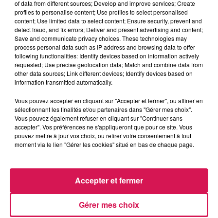
of data from different sources; Develop and improve services; Create
profiles to personalise content; Use profiles to select personalised
content; Use limited data to select content; Ensure security, prevent and
0:00
2 min 27 sec
detect fraud, and fix errors; Deliver and present advertising and content;
Save and communicate privacy choices. These technologies may
process personal data such as IP address and browsing data to offer
following functionalities: Identify devices based on information actively
requested; Use precise geolocation data; Match and combine data from
26 mai 2026 - 2 min 27 sec
other data sources; Link different devices; Identify devices based on
26.05.2026 - VANESSA ET LE BARBECUE
information transmitted automatically.
Vous pouvez accepter en cliquant sur "Accepter et fermer", ou affiner en
sélectionnant les finalités et/ou partenaires dans "Gérer mes choix".
Revivez les meilleurs moments de la Ligne des Auditeurs
Vous pouvez également refuser en cliquant sur "Continuer sans
accepter". Vos préférences ne s'appliqueront que pour ce site. Vous
pouvez mettre à jour vos choix, ou retirer votre consentement à tout
moment via le lien "Gérer les cookies" situé en bas de chaque page.
Accepter et fermer
Gérer mes choix
20h22
20h22
20h19
20h19
20h13
20h13