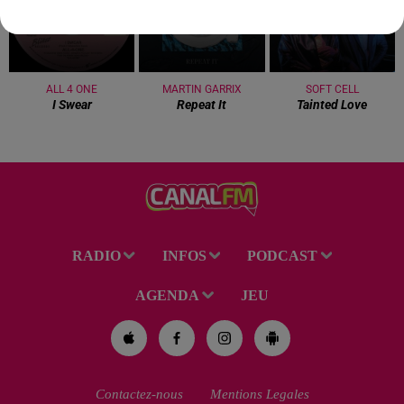
ALL 4 ONE
MARTIN GARRIX
SOFT CELL
I Swear
Repeat It
Tainted Love
RADIO
INFOS
PODCAST
AGENDA
JEU
Contactez-nous
Mentions Legales