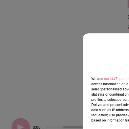
We and
our (447) partn
access information on a 
select personalised ad
statistics or combinatio
profiles to select person
Deliver and present adv
data such as IP address 
requested; Use precise g
based on information tra
0:00