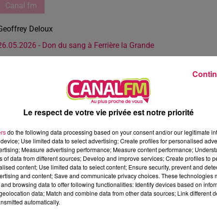
Canal fm
Geoffrey Deloux
26.05.2026 - Don du sang à Ferrière la Grande
Contin
Le respect de votre vie privée est notre priorité
ers
do the following data processing based on your consent and/or our legitimate int
device; Use limited data to select advertising; Create profiles for personalised adver
vertising; Measure advertising performance; Measure content performance; Unders
ns of data from different sources; Develop and improve services; Create profiles to 
alised content; Use limited data to select content; Ensure security, prevent and detect
ertising and content; Save and communicate privacy choices. These technologies
and browsing data to offer following functionalities: Identify devices based on infor
eolocation data; Match and combine data from other data sources; Link different de
nsmitted automatically.
3 min 4 