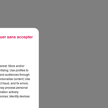
uer sans accepter
erest: Store and/or
tising; Use profiles to
tand audiences through
personalise content; Use
 fraud, and fix errors;
 may process personal
mation actively
vices; Identify devices
sec