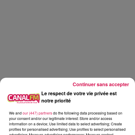
Continuer sans accepter
Le respect de votre vie privée est
notre priorité
We and
our (447) partners
do the following data processing based on
Réveil
Canal FM
your consent and/or our legitimate interest: Store and/or access
information on a device; Use limited data to select advertising; Create
Angy Mayeux
profiles for personalised advertising; Use profiles to select personalised
advertising; Measure advertising performance; Measure content