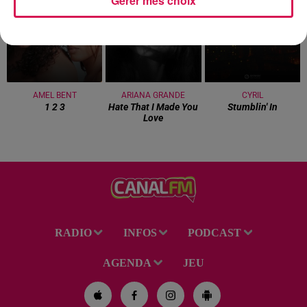
Gérer mes choix
4h35
4h35
4h32
4h32
4h28
4h28
AMEL BENT
ARIANA GRANDE
CYRIL
1 2 3
Hate That I Made You
Stumblin' In
Love
RADIO
INFOS
PODCAST
AGENDA
JEU