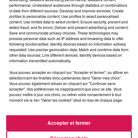
Le Réveil de Canal FM
performance; Understand audiences through statistics or combinations
of data from different sources; Develop and improve services; Create
profiles to personalise content; Use profiles to select personalised
0:00
1 min 8 sec
content; Use limited data to select content; Ensure security, prevent and
detect fraud, and fix errors; Deliver and present advertising and content;
Save and communicate privacy choices. These technologies may
process personal data such as IP address and browsing data to offer
following functionalities: Identify devices based on information actively
26 mars 2025 - 1 min 8 sec
requested; Use precise geolocation data; Match and combine data from
other data sources; Link different devices; Identify devices based on
26.03.2025 - 50% D'ENTRE NOUS FAISONS CECI
information transmitted automatically.
AU MOINS UNE FOIS PAR SEMAINE, QUOI
Vous pouvez accepter en cliquant sur "Accepter et fermer", ou affiner en
sélectionnant les finalités et/ou partenaires dans "Gérer mes choix".
Revivez les meilleurs moments du Réveil de Canal FM
Vous pouvez également refuser en cliquant sur "Continuer sans
accepter". Vos préférences ne s'appliqueront que pour ce site. Vous
pouvez mettre à jour vos choix, ou retirer votre consentement à tout
moment via le lien "Gérer les cookies" situé en bas de chaque page.
Accepter et fermer