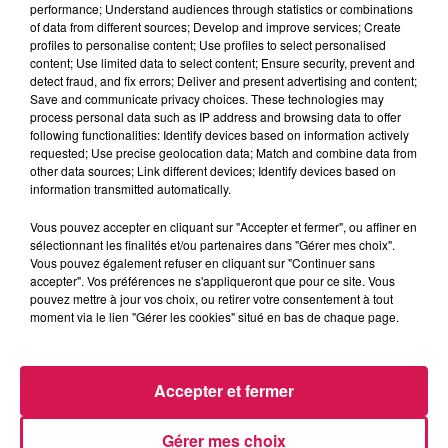
performance; Understand audiences through statistics or combinations
La Ligne des Auditeurs
of data from different sources; Develop and improve services; Create
profiles to personalise content; Use profiles to select personalised
content; Use limited data to select content; Ensure security, prevent and
0:00
2 min 34 sec
detect fraud, and fix errors; Deliver and present advertising and content;
Save and communicate privacy choices. These technologies may
process personal data such as IP address and browsing data to offer
following functionalities: Identify devices based on information actively
26 janvier 2026 - 2 min 34 sec
requested; Use precise geolocation data; Match and combine data from
other data sources; Link different devices; Identify devices based on
26.01.2026 - VÉRONIQUE SE SOUVIENT DE
information transmitted automatically.
CARNAVAL
Vous pouvez accepter en cliquant sur "Accepter et fermer", ou affiner en
sélectionnant les finalités et/ou partenaires dans "Gérer mes choix".
Vous pouvez également refuser en cliquant sur "Continuer sans
Revivez les meilleurs moments de la Ligne des Auditeurs
accepter". Vos préférences ne s'appliqueront que pour ce site. Vous
pouvez mettre à jour vos choix, ou retirer votre consentement à tout
moment via le lien "Gérer les cookies" situé en bas de chaque page.
Accepter et fermer
Gérer mes choix