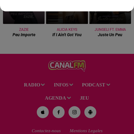
ZAZIE
ALICIA KEYS
JUNGELI FT. EMMA
Peu Importe
If I Ain't Got You
Juste Un Peu
RADIO
INFOS
PODCAST
AGENDA
JEU
Contactez-nous
Mentions Legales