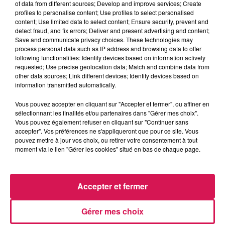
of data from different sources; Develop and improve services; Create
profiles to personalise content; Use profiles to select personalised
content; Use limited data to select content; Ensure security, prevent and
0:00
2 min 24 sec
detect fraud, and fix errors; Deliver and present advertising and content;
Save and communicate privacy choices. These technologies may
process personal data such as IP address and browsing data to offer
following functionalities: Identify devices based on information actively
requested; Use precise geolocation data; Match and combine data from
25 septembre 2025 - 2 min 24 sec
other data sources; Link different devices; Identify devices based on
25.09.2025 - STÉPHANIE OFFRE DU CHOCOLAT
information transmitted automatically.
Vous pouvez accepter en cliquant sur "Accepter et fermer", ou affiner en
sélectionnant les finalités et/ou partenaires dans "Gérer mes choix".
Revivez les meilleurs moments de la Ligne des Auditeurs
Vous pouvez également refuser en cliquant sur "Continuer sans
accepter". Vos préférences ne s'appliqueront que pour ce site. Vous
pouvez mettre à jour vos choix, ou retirer votre consentement à tout
moment via le lien "Gérer les cookies" situé en bas de chaque page.
Accepter et fermer
Gérer mes choix
10h21
10h21
10h09
10h09
10h06
10h06