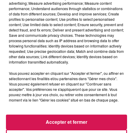
advertising; Measure advertising performance; Measure content
performance; Understand audiences through statistics or combinations
Le Réveil de Canal FM
of data from different sources; Develop and improve services; Create
profiles to personalise content; Use profiles to select personalised
content; Use limited data to select content; Ensure security, prevent and
0:00
2 min 13 sec
detect fraud, and fix errors; Deliver and present advertising and content;
Save and communicate privacy choices. These technologies may
process personal data such as IP address and browsing data to offer
following functionalities: Identify devices based on information actively
25 juillet 2024 - 2 min 13 sec
requested; Use precise geolocation data; Match and combine data from
other data sources; Link different devices; Identify devices based on
25.07.2024 - LA QUESTION À CADEAU 10 % DE LA
information transmitted automatically.
POPULATION AURAIT CETTE CHSE EN COMMUN..
MAIS QUOI
Vous pouvez accepter en cliquant sur "Accepter et fermer", ou affiner en
sélectionnant les finalités et/ou partenaires dans "Gérer mes choix".
Vous pouvez également refuser en cliquant sur "Continuer sans
accepter". Vos préférences ne s'appliqueront que pour ce site. Vous
Revivez les meilleurs moments du Réveil de Canal FM
pouvez mettre à jour vos choix, ou retirer votre consentement à tout
moment via le lien "Gérer les cookies" situé en bas de chaque page.
Accepter et fermer