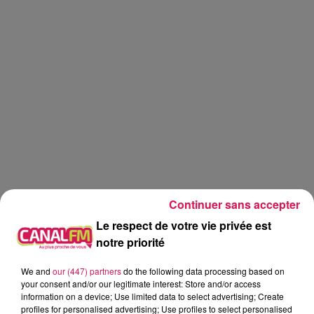
Continuer sans accepter
Le respect de votre vie privée est
notre priorité
We and
our (447) partners
do the following data processing based on
Réveil
Canal FM
your consent and/or our legitimate interest: Store and/or access
information on a device; Use limited data to select advertising; Create
profiles for personalised advertising; Use profiles to select personalised
Angy Mayeux