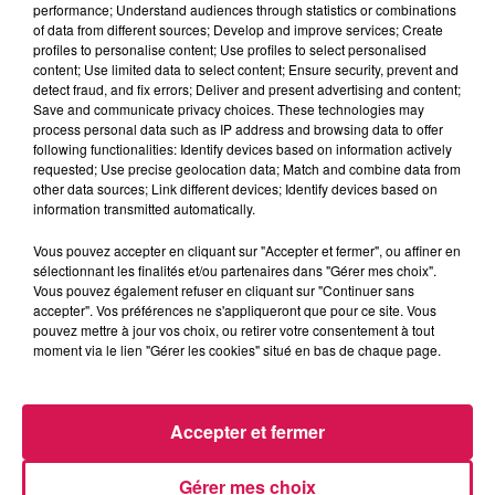
performance; Understand audiences through statistics or combinations
La Ligne des Auditeurs
of data from different sources; Develop and improve services; Create
profiles to personalise content; Use profiles to select personalised
content; Use limited data to select content; Ensure security, prevent and
0:00
2 min 49 sec
detect fraud, and fix errors; Deliver and present advertising and content;
Save and communicate privacy choices. These technologies may
process personal data such as IP address and browsing data to offer
following functionalities: Identify devices based on information actively
24 octobre 2024 - 2 min 49 sec
requested; Use precise geolocation data; Match and combine data from
other data sources; Link different devices; Identify devices based on
24.10.2024 - LE TALENT CACHÉ DE DANIELE, DES
information transmitted automatically.
CARTES 3D
Vous pouvez accepter en cliquant sur "Accepter et fermer", ou affiner en
sélectionnant les finalités et/ou partenaires dans "Gérer mes choix".
Vous pouvez également refuser en cliquant sur "Continuer sans
Revivez les meilleurs moments de la Ligne des Auditeurs
accepter". Vos préférences ne s'appliqueront que pour ce site. Vous
pouvez mettre à jour vos choix, ou retirer votre consentement à tout
moment via le lien "Gérer les cookies" situé en bas de chaque page.
Accepter et fermer
Gérer mes choix