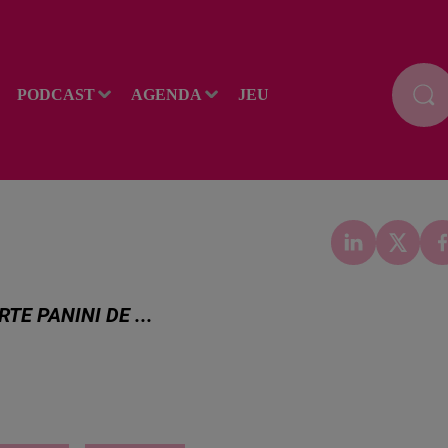
PODCAST
AGENDA
JEU
TE PANINI DE ...