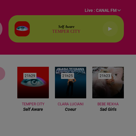
Live :
CANAL FM
Self Aware
TEMPER CITY
21h29
21h29
21h25
21h25
21h23
21h23
TEMPER CITY
CLARA LUCIANI
BEBE REXHA
Self Aware
Coeur
Sad Girls