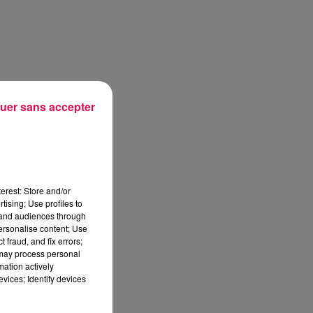
uer sans accepter
erest: Store and/or
tising; Use profiles to
tand audiences through
personalise content; Use
 fraud, and fix errors;
 may process personal
mation actively
vices; Identify devices
sec