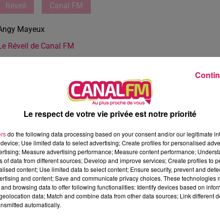
Réveil
Canal FM
Angy Mayeux
Le Réveil de Canal FM
Contin
Le respect de votre vie privée est notre priorité
ers
do the following data processing based on your consent and/or our legitimate int
device; Use limited data to select advertising; Create profiles for personalised adver
vertising; Measure advertising performance; Measure content performance; Unders
ns of data from different sources; Develop and improve services; Create profiles to 
alised content; Use limited data to select content; Ensure security, prevent and detect
ertising and content; Save and communicate privacy choices. These technologies
and browsing data to offer following functionalities: Identify devices based on infor
eolocation data; Match and combine data from other data sources; Link different de
nsmitted automatically.
1 min 26 