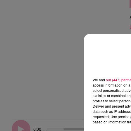
We and
our (447) partn
access information on a 
select personalised ad
statistics or combinatio
profiles to select person
Deliver and present adv
data such as IP address 
requested; Use precise g
based on information tra
0:00