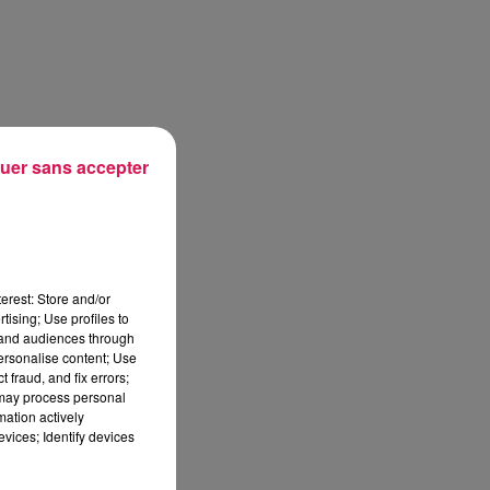
uer sans accepter
erest: Store and/or
tising; Use profiles to
tand audiences through
personalise content; Use
 fraud, and fix errors;
 may process personal
mation actively
vices; Identify devices
sec