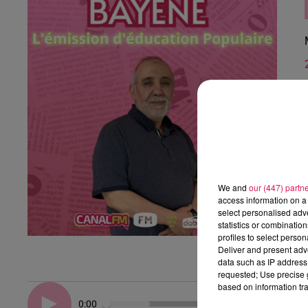
We and
our (447) partn
access information on a 
select personalised ad
statistics or combinatio
profiles to select person
Deliver and present adv
data such as IP address 
requested; Use precise g
based on information tra
0:00