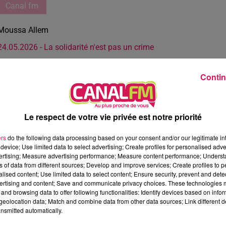
Canal fm
Moussa Allem
24.05.2026 - La solidarité n'est pas un crime
Contin
Le respect de votre vie privée est notre priorité
ers
do the following data processing based on your consent and/or our legitimate int
device; Use limited data to select advertising; Create profiles for personalised adver
vertising; Measure advertising performance; Measure content performance; Unders
ns of data from different sources; Develop and improve services; Create profiles to 
alised content; Use limited data to select content; Ensure security, prevent and detect
ertising and content; Save and communicate privacy choices. These technologies
and browsing data to offer following functionalities: Identify devices based on infor
eolocation data; Match and combine data from other data sources; Link different de
nsmitted automatically.
20 min 5 