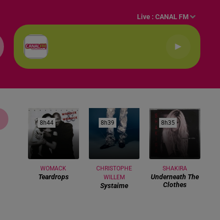
Live :
CANAL FM
8h44
8h44
8h39
8h39
8h35
8h35
WOMACK
CHRISTOPHE
SHAKIRA
Teardrops
Underneath The
WILLEM
Clothes
Systaime