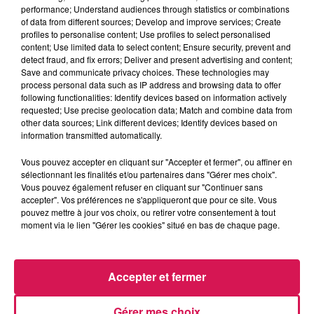
performance; Understand audiences through statistics or combinations
of data from different sources; Develop and improve services; Create
profiles to personalise content; Use profiles to select personalised
0:00
5 min 30 sec
content; Use limited data to select content; Ensure security, prevent and
detect fraud, and fix errors; Deliver and present advertising and content;
Save and communicate privacy choices. These technologies may
process personal data such as IP address and browsing data to offer
24 mai 2025 - 5 min 30 sec
following functionalities: Identify devices based on information actively
requested; Use precise geolocation data; Match and combine data from
24.05.2025 - LYS DES INCAS ET LA VANILLE
other data sources; Link different devices; Identify devices based on
information transmitted automatically.
Retrouvez ici le rendez-vous Jardin et potager de Canal fm
Vous pouvez accepter en cliquant sur "Accepter et fermer", ou affiner en
sélectionnant les finalités et/ou partenaires dans "Gérer mes choix".
en partenariat avec l'association "
Les Jardiniers de
Vous pouvez également refuser en cliquant sur "Continuer sans
Maubeuge et de la Vallée de la Sambre"
accepter". Vos préférences ne s'appliqueront que pour ce site. Vous
pouvez mettre à jour vos choix, ou retirer votre consentement à tout
moment via le lien "Gérer les cookies" situé en bas de chaque page.
Accepter et fermer
Gérer mes choix