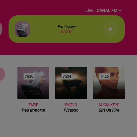
Live :
CANAL FM
Peu Importe
ZAZIE
7h36
7h36
7h34
7h34
7h25
7h25
ZAZIE
BIGFLO
ALICIA KEYS
Peu Importe
Picasso
Girl On Fire