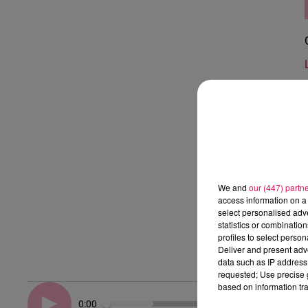
We and
our (447) partn
access information on a 
select personalised ad
statistics or combinatio
profiles to select person
Deliver and present adv
data such as IP address 
requested; Use precise g
based on information tra
0:00