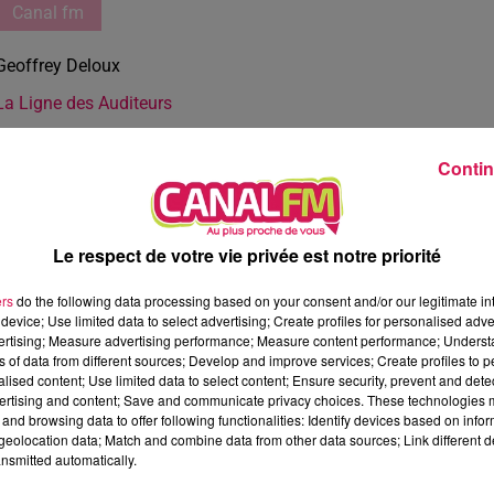
Canal fm
Geoffrey Deloux
La Ligne des Auditeurs
Contin
Le respect de votre vie privée est notre priorité
ers
do the following data processing based on your consent and/or our legitimate int
device; Use limited data to select advertising; Create profiles for personalised adver
vertising; Measure advertising performance; Measure content performance; Unders
ns of data from different sources; Develop and improve services; Create profiles to 
alised content; Use limited data to select content; Ensure security, prevent and detect
ertising and content; Save and communicate privacy choices. These technologies
and browsing data to offer following functionalities: Identify devices based on infor
eolocation data; Match and combine data from other data sources; Link different de
nsmitted automatically.
3 