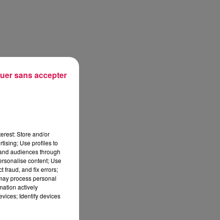
uer sans accepter
erest: Store and/or
tising; Use profiles to
tand audiences through
personalise content; Use
 fraud, and fix errors;
 may process personal
mation actively
vices; Identify devices
min