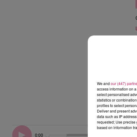
We and
our (447) partn
access information on a 
select personalised ad
statistics or combinatio
profiles to select person
Deliver and present adv
data such as IP address 
requested; Use precise g
based on information tra
0:00