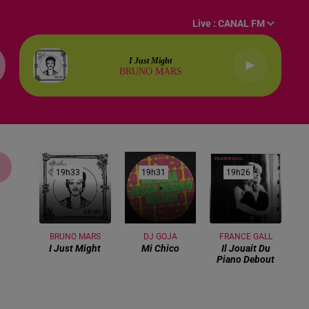
Live :
CANAL FM
I Just Might
BRUNO MARS
19h33
19h33
19h31
19h31
19h26
19h26
BRUNO MARS
DJ GOJA
FRANCE GALL
I Just Might
Mi Chico
Il Jouait Du
Piano Debout