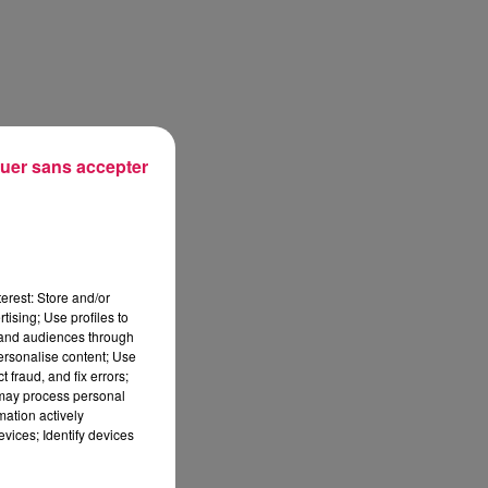
uer sans accepter
erest: Store and/or
tising; Use profiles to
tand audiences through
personalise content; Use
 fraud, and fix errors;
 may process personal
mation actively
vices; Identify devices
sec