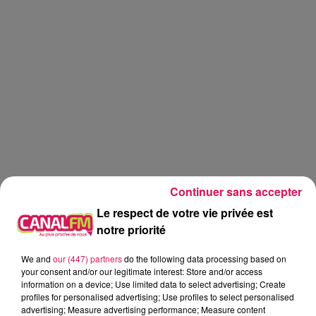
Continuer sans accepter
Le respect de votre vie privée est
notre priorité
Réveil
Canal FM
We and
our (447) partners
do the following data processing based on
your consent and/or our legitimate interest: Store and/or access
information on a device; Use limited data to select advertising; Create
Angy Mayeux
profiles for personalised advertising; Use profiles to select personalised
advertising; Measure advertising performance; Measure content
Le Réveil de Canal FM