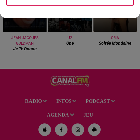
JEAN JACQUES
U2
ORIA
One
Soirée Mondaine
GOLDMAN
Je Te Donne
RADIO
INFOS
PODCAST
AGENDA
JEU