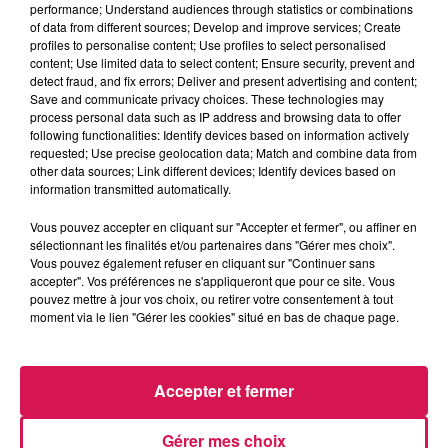
performance; Understand audiences through statistics or combinations
of data from different sources; Develop and improve services; Create
profiles to personalise content; Use profiles to select personalised
0:00
2 min 28 sec
content; Use limited data to select content; Ensure security, prevent and
detect fraud, and fix errors; Deliver and present advertising and content;
Save and communicate privacy choices. These technologies may
process personal data such as IP address and browsing data to offer
23 janvier 2026 - 2 min 28 sec
following functionalities: Identify devices based on information actively
requested; Use precise geolocation data; Match and combine data from
23.01.2026 - LES INFOS POUR BRILLER EN
other data sources; Link different devices; Identify devices based on
SOCIÉTÉ
information transmitted automatically.
Vous pouvez accepter en cliquant sur "Accepter et fermer", ou affiner en
sélectionnant les finalités et/ou partenaires dans "Gérer mes choix".
Revivez les meilleurs moments du Réveil de Canal FM
Vous pouvez également refuser en cliquant sur "Continuer sans
accepter". Vos préférences ne s'appliqueront que pour ce site. Vous
pouvez mettre à jour vos choix, ou retirer votre consentement à tout
moment via le lien "Gérer les cookies" situé en bas de chaque page.
Accepter et fermer
Gérer mes choix
6h47
6h47
6h42
6h42
6h38
6h38