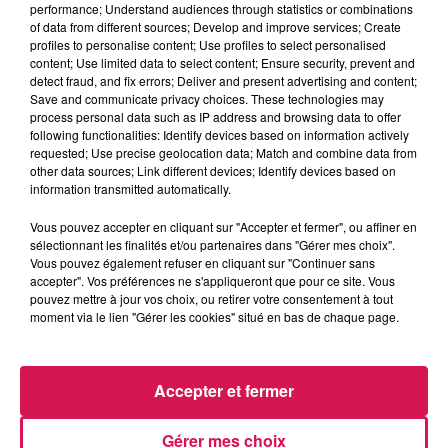
performance; Understand audiences through statistics or combinations
22.05.2026 - Boss Code, c est perdu pour Yolande
of data from different sources; Develop and improve services; Create
profiles to personalise content; Use profiles to select personalised
content; Use limited data to select content; Ensure security, prevent and
0:00
2 min 5 sec
detect fraud, and fix errors; Deliver and present advertising and content;
Save and communicate privacy choices. These technologies may
process personal data such as IP address and browsing data to offer
following functionalities: Identify devices based on information actively
22 mai 2026 - 2 min 5 sec
requested; Use precise geolocation data; Match and combine data from
other data sources; Link different devices; Identify devices based on
22.05.2026 - BOSS CODE, C EST PERDU POUR
information transmitted automatically.
YOLANDE
Vous pouvez accepter en cliquant sur "Accepter et fermer", ou affiner en
sélectionnant les finalités et/ou partenaires dans "Gérer mes choix".
Vous pouvez également refuser en cliquant sur "Continuer sans
Revivez les meilleurs moments du Réveil de Canal FM
accepter". Vos préférences ne s'appliqueront que pour ce site. Vous
pouvez mettre à jour vos choix, ou retirer votre consentement à tout
moment via le lien "Gérer les cookies" situé en bas de chaque page.
Accepter et fermer
Gérer mes choix