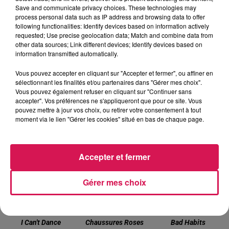
Save and communicate privacy choices. These technologies may
process personal data such as IP address and browsing data to offer
following functionalities: Identify devices based on information actively
requested; Use precise geolocation data; Match and combine data from
22 mars 2024 - 2 min 28 sec
other data sources; Link different devices; Identify devices based on
22.03.2024 - MYLÈNE CHERCHE UN STAGE EN
information transmitted automatically.
SECRÉTARIAT ET COMPTA
Vous pouvez accepter en cliquant sur "Accepter et fermer", ou affiner en
sélectionnant les finalités et/ou partenaires dans "Gérer mes choix".
Vous pouvez également refuser en cliquant sur "Continuer sans
accepter". Vos préférences ne s'appliqueront que pour ce site. Vous
pouvez mettre à jour vos choix, ou retirer votre consentement à tout
moment via le lien "Gérer les cookies" situé en bas de chaque page.
22h12
22h12
22h08
22h08
22h05
22h05
Accepter et fermer
Gérer mes choix
GENESIS
TEDDYBEAR
ED SHEERAN
I Can't Dance
Chaussures Roses
Bad Habits