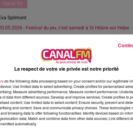
Canal fm
Eva Spilmont
20.05.2026 - Festival du jeu, c'est samedi à St Hilaire sur Helpe
Contin
Le respect de votre vie privée est notre priorité
ers
do the following data processing based on your consent and/or our legitimate int
device; Use limited data to select advertising; Create profiles for personalised adver
vertising; Measure advertising performance; Measure content performance; Unders
ns of data from different sources; Develop and improve services; Create profiles to 
alised content; Use limited data to select content; Ensure security, prevent and detect
ertising and content; Save and communicate privacy choices. These technologies
and browsing data to offer following functionalities: Identify devices based on infor
eolocation data; Match and combine data from other data sources; Link different de
nsmitted automatically.
3 min 21 