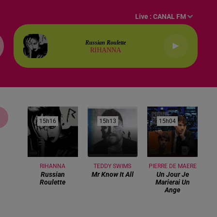
Live :
CANAL FM
Russian Roulette
RIHANNA
15h16
15h16
15h13
15h13
15h04
15h04
RIHANNA
TEDDY SWIMS
PIERRE DE MAERE
Russian
Mr Know It All
Un Jour Je
Roulette
Marierai Un
Ange