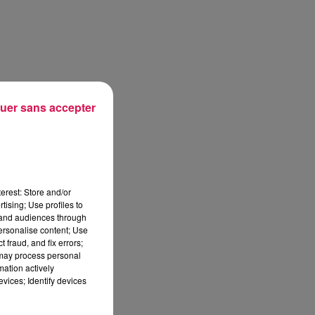
uer sans accepter
erest: Store and/or
tising; Use profiles to
tand audiences through
personalise content; Use
 fraud, and fix errors;
 may process personal
mation actively
vices; Identify devices
sec