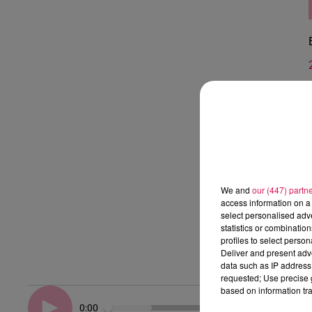
We and
our (447) partn
access information on a 
select personalised ad
statistics or combinatio
profiles to select person
Deliver and present adv
data such as IP address 
requested; Use precise g
based on information tra
0:00