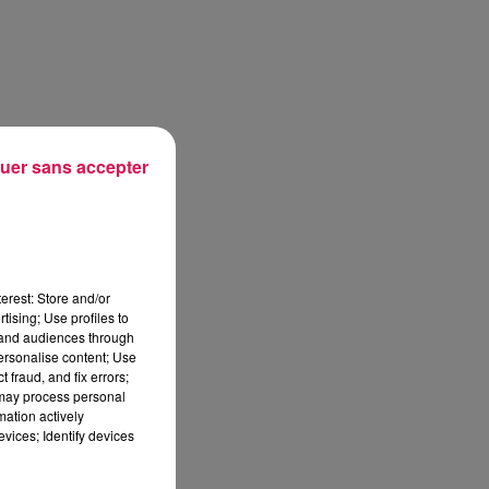
uer sans accepter
erest: Store and/or
tising; Use profiles to
tand audiences through
personalise content; Use
 fraud, and fix errors;
 may process personal
mation actively
vices; Identify devices
sec