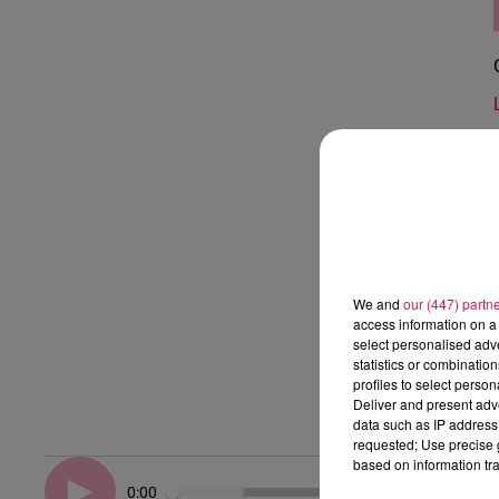
We and
our (447) partn
access information on a 
select personalised ad
statistics or combinatio
profiles to select person
Deliver and present adv
data such as IP address 
requested; Use precise g
based on information tra
0:00