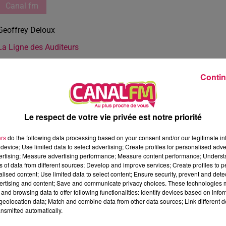
Canal fm
Geoffrey Deloux
La Ligne des Auditeurs
Contin
Le respect de votre vie privée est notre priorité
ers
do the following data processing based on your consent and/or our legitimate int
device; Use limited data to select advertising; Create profiles for personalised adver
vertising; Measure advertising performance; Measure content performance; Unders
ns of data from different sources; Develop and improve services; Create profiles to 
alised content; Use limited data to select content; Ensure security, prevent and detect
ertising and content; Save and communicate privacy choices. These technologies
and browsing data to offer following functionalities: Identify devices based on infor
eolocation data; Match and combine data from other data sources; Link different de
nsmitted automatically.
3 min 1 