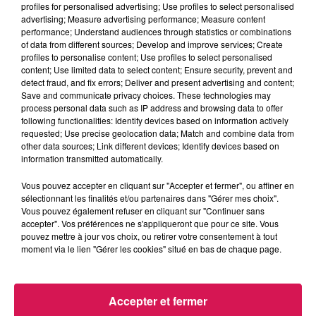
profiles for personalised advertising; Use profiles to select personalised
19.05.2026 - Le Ferrarias sont de retour ce weekend à
advertising; Measure advertising performance; Measure content
Ferrière la grande
performance; Understand audiences through statistics or combinations
of data from different sources; Develop and improve services; Create
profiles to personalise content; Use profiles to select personalised
0:00
2 min 36 sec
content; Use limited data to select content; Ensure security, prevent and
detect fraud, and fix errors; Deliver and present advertising and content;
Save and communicate privacy choices. These technologies may
process personal data such as IP address and browsing data to offer
following functionalities: Identify devices based on information actively
19 mai 2026 - 2 min 36 sec
requested; Use precise geolocation data; Match and combine data from
other data sources; Link different devices; Identify devices based on
19.05.2026 - LE FERRARIAS SONT DE RETOUR CE
information transmitted automatically.
WEEKEND À FERRIÈRE LA GRANDE
Vous pouvez accepter en cliquant sur "Accepter et fermer", ou affiner en
sélectionnant les finalités et/ou partenaires dans "Gérer mes choix".
Du lundi au vendredi, avec les organisateurs de
Vous pouvez également refuser en cliquant sur "Continuer sans
accepter". Vos préférences ne s'appliqueront que pour ce site. Vous
manifestations et Eva, découvrons les évènements dans
pouvez mettre à jour vos choix, ou retirer votre consentement à tout
notre région.
moment via le lien "Gérer les cookies" situé en bas de chaque page.
Accepter et fermer