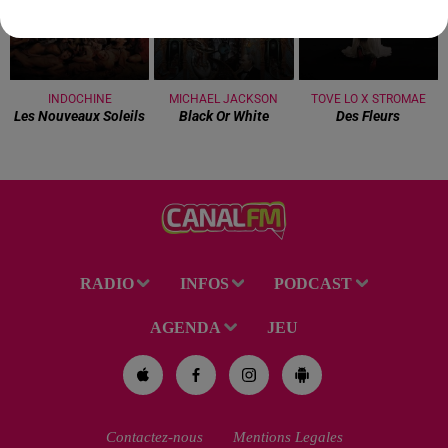
INDOCHINE
MICHAEL JACKSON
TOVE LO X STROMAE
Les Nouveaux Soleils
Black Or White
Des Fleurs
RADIO
INFOS
PODCAST
AGENDA
JEU
Contactez-nous
Mentions Legales