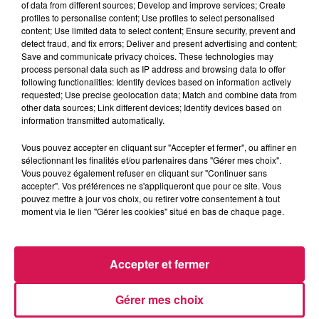
of data from different sources; Develop and improve services; Create
profiles to personalise content; Use profiles to select personalised
content; Use limited data to select content; Ensure security, prevent and
0:00
4 min 17 sec
detect fraud, and fix errors; Deliver and present advertising and content;
Save and communicate privacy choices. These technologies may
process personal data such as IP address and browsing data to offer
following functionalities: Identify devices based on information actively
requested; Use precise geolocation data; Match and combine data from
19 mai 2025 - 4 min 17 sec
other data sources; Link different devices; Identify devices based on
19.05.2025 - L'ACTUALITÉ INSOLITE DU MOMENT
information transmitted automatically.
Vous pouvez accepter en cliquant sur "Accepter et fermer", ou affiner en
sélectionnant les finalités et/ou partenaires dans "Gérer mes choix".
Revivez les meilleurs moments du Réveil de Canal FM
Vous pouvez également refuser en cliquant sur "Continuer sans
accepter". Vos préférences ne s'appliqueront que pour ce site. Vous
pouvez mettre à jour vos choix, ou retirer votre consentement à tout
moment via le lien "Gérer les cookies" situé en bas de chaque page.
Accepter et fermer
Gérer mes choix
9h10
9h10
9h07
9h07
9h04
9h04