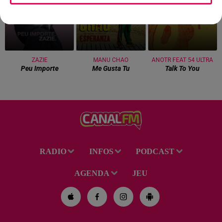
ZAZIE
MANU CHAO
ANOTR FEAT 54 ULTRA
Peu Importe
Me Gusta Tu
Talk To You
RADIO
INFOS
PODCAST
AGENDA
JEU