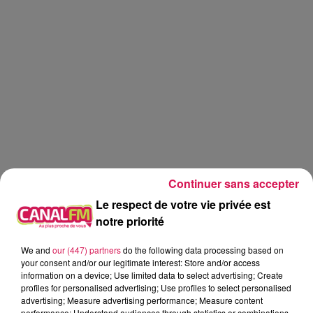
Continuer sans accepter
Le respect de votre vie privée est
notre priorité
We and
our (447) partners
do the following data processing based on
Canal fm
your consent and/or our legitimate interest: Store and/or access
information on a device; Use limited data to select advertising; Create
Geoffrey Deloux
profiles for personalised advertising; Use profiles to select personalised
advertising; Measure advertising performance; Measure content
La Ligne des Auditeurs
performance; Understand audiences through statistics or combinations