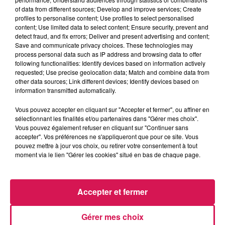
of data from different sources; Develop and improve services; Create
profiles to personalise content; Use profiles to select personalised
0:00
2 min 5 sec
content; Use limited data to select content; Ensure security, prevent and
detect fraud, and fix errors; Deliver and present advertising and content;
Save and communicate privacy choices. These technologies may
process personal data such as IP address and browsing data to offer
following functionalities: Identify devices based on information actively
19 mai 2025 - 2 min 5 sec
requested; Use precise geolocation data; Match and combine data from
other data sources; Link different devices; Identify devices based on
19.05.2025 - JEROME VOIT SES BUDGETS
information transmitted automatically.
FONDRE...
Vous pouvez accepter en cliquant sur "Accepter et fermer", ou affiner en
sélectionnant les finalités et/ou partenaires dans "Gérer mes choix".
Revivez les meilleurs moments de la Ligne des Auditeurs
Vous pouvez également refuser en cliquant sur "Continuer sans
accepter". Vos préférences ne s'appliqueront que pour ce site. Vous
pouvez mettre à jour vos choix, ou retirer votre consentement à tout
moment via le lien "Gérer les cookies" situé en bas de chaque page.
Accepter et fermer
Gérer mes choix
5h00
5h00
4h56
4h56
4h53
4h53