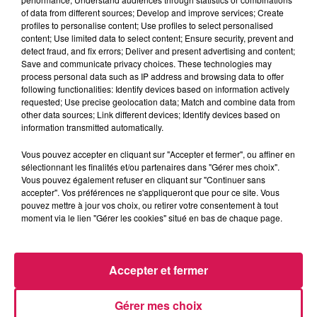
of data from different sources; Develop and improve services; Create
profiles to personalise content; Use profiles to select personalised
0:00
2 min 36 sec
content; Use limited data to select content; Ensure security, prevent and
detect fraud, and fix errors; Deliver and present advertising and content;
Save and communicate privacy choices. These technologies may
process personal data such as IP address and browsing data to offer
following functionalities: Identify devices based on information actively
18 septembre 2025 - 2 min 36 sec
requested; Use precise geolocation data; Match and combine data from
other data sources; Link different devices; Identify devices based on
18.09.2025 - LES SÉRIES DU MOMENT, AVEC
information transmitted automatically.
AURÉLIE
Vous pouvez accepter en cliquant sur "Accepter et fermer", ou affiner en
sélectionnant les finalités et/ou partenaires dans "Gérer mes choix".
Revivez les meilleurs moments de la Ligne des Auditeurs
Vous pouvez également refuser en cliquant sur "Continuer sans
accepter". Vos préférences ne s'appliqueront que pour ce site. Vous
pouvez mettre à jour vos choix, ou retirer votre consentement à tout
moment via le lien "Gérer les cookies" situé en bas de chaque page.
Accepter et fermer
Gérer mes choix
17h53
17h53
17h43
17h43
17h38
17h38