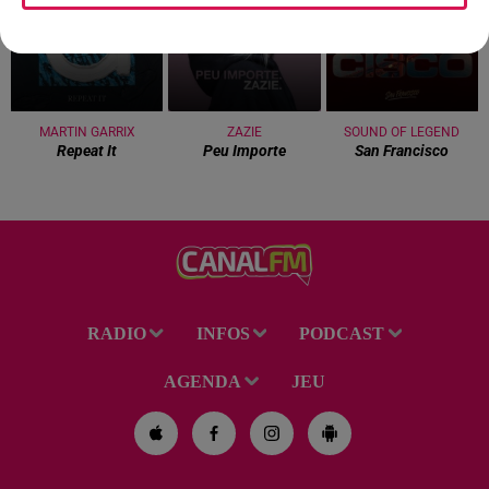
MARTIN GARRIX
ZAZIE
SOUND OF LEGEND
Repeat It
Peu Importe
San Francisco
RADIO
INFOS
PODCAST
AGENDA
JEU