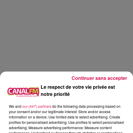
Continuer sans accepter
Le respect de votre vie privée est
notre priorité
We and
our (447) partners
do the following data processing based on
Canal fm
your consent and/or our legitimate interest: Store and/or access
information on a device; Use limited data to select advertising; Create
Geoffrey Deloux
profiles for personalised advertising; Use profiles to select personalised
advertising; Measure advertising performance; Measure content
La Ligne des Auditeurs
performance; Understand audiences through statistics or combinations