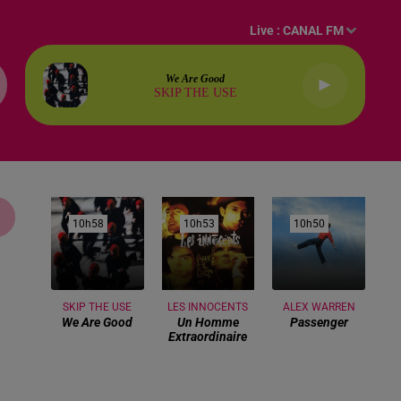
Live :
CANAL FM
We Are Good
SKIP THE USE
10h58
10h58
10h53
10h53
10h50
10h50
SKIP THE USE
LES INNOCENTS
ALEX WARREN
We Are Good
Un Homme
Passenger
Extraordinaire