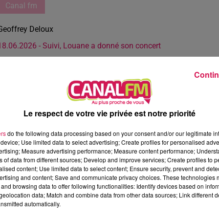
Canal fm
Geoffrey Deloux
18.06.2026 - Suivi, Louane a donné son concert
Contin
Le respect de votre vie privée est notre priorité
ers
do the following data processing based on your consent and/or our legitimate int
device; Use limited data to select advertising; Create profiles for personalised adver
vertising; Measure advertising performance; Measure content performance; Unders
ns of data from different sources; Develop and improve services; Create profiles to 
alised content; Use limited data to select content; Ensure security, prevent and detect
ertising and content; Save and communicate privacy choices. These technologies
and browsing data to offer following functionalities: Identify devices based on infor
eolocation data; Match and combine data from other data sources; Link different de
nsmitted automatically.
2 min 52 