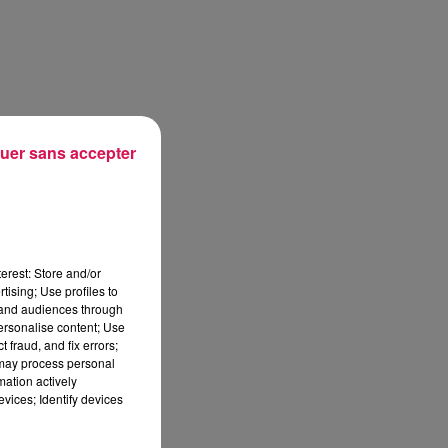
uer sans accepter
erest: Store and/or
tising; Use profiles to
tand audiences through
personalise content; Use
 fraud, and fix errors;
 may process personal
mation actively
vices; Identify devices
sec