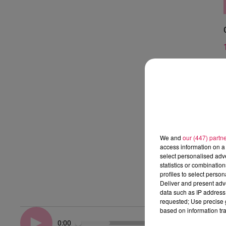
We and
our (447) partn
access information on a 
select personalised ad
statistics or combinatio
profiles to select person
Deliver and present adv
data such as IP address 
requested; Use precise g
based on information tra
0:00