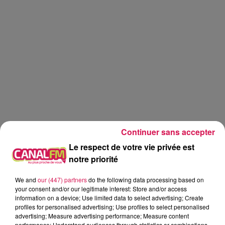
Continuer sans accepter
Le respect de votre vie privée est
notre priorité
We and
our (447) partners
do the following data processing based on
Canal fm
your consent and/or our legitimate interest: Store and/or access
information on a device; Use limited data to select advertising; Create
Geoffrey Deloux
profiles for personalised advertising; Use profiles to select personalised
advertising; Measure advertising performance; Measure content
18.06.2026 - Les jouets d enfance avec Ameline
performance; Understand audiences through statistics or combinations