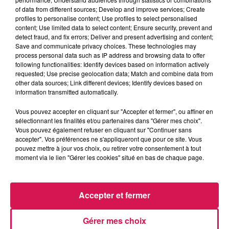
of data from different sources; Develop and improve services; Create
profiles to personalise content; Use profiles to select personalised
0:00
3 min 4 sec
content; Use limited data to select content; Ensure security, prevent and
detect fraud, and fix errors; Deliver and present advertising and content;
Save and communicate privacy choices. These technologies may
process personal data such as IP address and browsing data to offer
following functionalities: Identify devices based on information actively
18 juin 2026 - 3 min 4 sec
requested; Use precise geolocation data; Match and combine data from
other data sources; Link different devices; Identify devices based on
18.06.2026 - LES JOUETS D ENFANCE AVEC
information transmitted automatically.
AMELINE
Vous pouvez accepter en cliquant sur "Accepter et fermer", ou affiner en
sélectionnant les finalités et/ou partenaires dans "Gérer mes choix".
Revivez les meilleurs moments de la Ligne des Auditeurs
Vous pouvez également refuser en cliquant sur "Continuer sans
accepter". Vos préférences ne s'appliqueront que pour ce site. Vous
pouvez mettre à jour vos choix, ou retirer votre consentement à tout
moment via le lien "Gérer les cookies" situé en bas de chaque page.
Accepter et fermer
Gérer mes choix
5h38
5h38
5h35
5h35
5h31
5h31