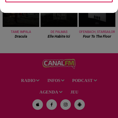
TAME IMPALA
DE PALMAS
OFENBACH, STARSAILOR
Dracula
Elle Habite Ici
Four To The Floor
RADIO
INFOS
PODCAST
AGENDA
JEU