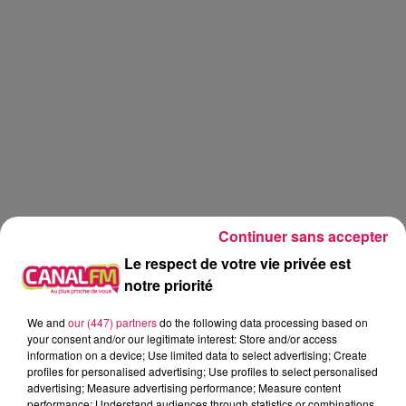
Continuer sans accepter
Le respect de votre vie privée est
notre priorité
We and
our (447) partners
do the following data processing based on
Canal fm
your consent and/or our legitimate interest: Store and/or access
information on a device; Use limited data to select advertising; Create
profiles for personalised advertising; Use profiles to select personalised
Geoffrey Deloux
advertising; Measure advertising performance; Measure content
18.06.2026 - hélène et la chaleur
performance; Understand audiences through statistics or combinations