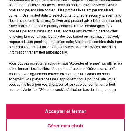
of data from different sources; Develop and improve services; Create
profiles to personalise content; Use profiles to select personalised
content; Use limited data to select content; Ensure security, prevent and
0:00
3 min 31 sec
detect fraud, and fix errors; Deliver and present advertising and content;
Save and communicate privacy choices. These technologies may
process personal data such as IP address and browsing data to offer
following functionalities: Identify devices based on information actively
18 juin 2026 - 3 min 31 sec
requested; Use precise geolocation data; Match and combine data from
other data sources; Link different devices; Identify devices based on
18.06.2026 - HÉLÈNE ET LA CHALEUR
information transmitted automatically.
Vous pouvez accepter en cliquant sur "Accepter et fermer", ou affiner en
Revivez les meilleurs moments de la Ligne des Auditeurs
sélectionnant les finalités et/ou partenaires dans "Gérer mes choix".
Vous pouvez également refuser en cliquant sur "Continuer sans
accepter". Vos préférences ne s'appliqueront que pour ce site. Vous
pouvez mettre à jour vos choix, ou retirer votre consentement à tout
moment via le lien "Gérer les cookies" situé en bas de chaque page.
Accepter et fermer
17h31
17h31
17h25
17h25
17h22
17h22
Gérer mes choix