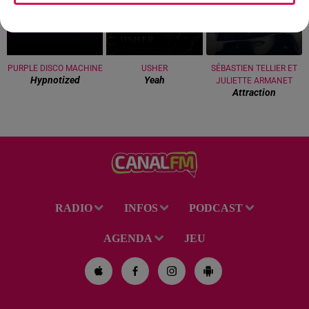
PURPLE DISCO MACHINE
USHER
SÉBASTIEN TELLIER ET
Hypnotized
Yeah
JULIETTE ARMANET
Attraction
RADIO
INFOS
PODCAST
AGENDA
JEU