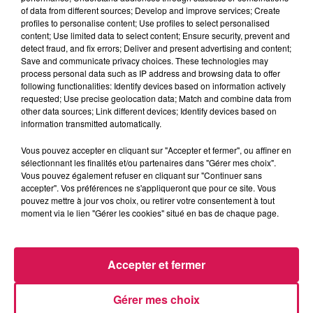
of data from different sources; Develop and improve services; Create
profiles to personalise content; Use profiles to select personalised
content; Use limited data to select content; Ensure security, prevent and
0:00
2 min 23 sec
detect fraud, and fix errors; Deliver and present advertising and content;
Save and communicate privacy choices. These technologies may
process personal data such as IP address and browsing data to offer
following functionalities: Identify devices based on information actively
17 décembre 2025 - 2 min 23 sec
requested; Use precise geolocation data; Match and combine data from
other data sources; Link different devices; Identify devices based on
17.12.2025 - CIRQUE SUR GLACE À FOURMIES
information transmitted automatically.
Vous pouvez accepter en cliquant sur "Accepter et fermer", ou affiner en
Revivez les meilleurs moments de la Ligne des Auditeurs
sélectionnant les finalités et/ou partenaires dans "Gérer mes choix".
Vous pouvez également refuser en cliquant sur "Continuer sans
accepter". Vos préférences ne s'appliqueront que pour ce site. Vous
pouvez mettre à jour vos choix, ou retirer votre consentement à tout
moment via le lien "Gérer les cookies" situé en bas de chaque page.
Accepter et fermer
4h44
4h44
4h40
4h40
4h38
4h38
Gérer mes choix