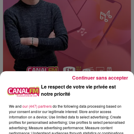
Continuer sans accepter
Le respect de votre vie privée est
notre priorité
We and
our (447) partners
do the following data processing based on
Canal fm
your consent and/or our legitimate interest: Store and/or access
information on a device; Use limited data to select advertising; Create
profiles for personalised advertising; Use profiles to select personalised
Geoffrey Deloux
advertising; Measure advertising performance; Measure content
La Ligne des Auditeurs
performance; Understand audiences through statistics or combinations