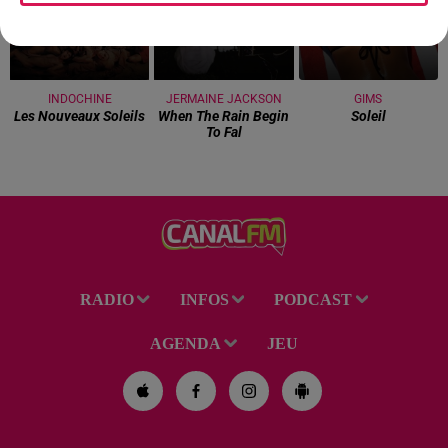
INDOCHINE
JERMAINE JACKSON
GIMS
Les Nouveaux Soleils
When The Rain Begin
Soleil
To Fal
RADIO
INFOS
PODCAST
AGENDA
JEU