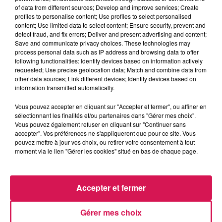
of data from different sources; Develop and improve services; Create
profiles to personalise content; Use profiles to select personalised
content; Use limited data to select content; Ensure security, prevent and
0:00
2 min 15 sec
detect fraud, and fix errors; Deliver and present advertising and content;
Save and communicate privacy choices. These technologies may
process personal data such as IP address and browsing data to offer
following functionalities: Identify devices based on information actively
17 juin 2026 - 2 min 15 sec
requested; Use precise geolocation data; Match and combine data from
other data sources; Link different devices; Identify devices based on
17.06.2026 - GÉRALDINE FAIS UN MÉTIER DU X
information transmitted automatically.
Vous pouvez accepter en cliquant sur "Accepter et fermer", ou affiner en
Revivez les meilleurs moments de la Ligne des Auditeurs
sélectionnant les finalités et/ou partenaires dans "Gérer mes choix".
Vous pouvez également refuser en cliquant sur "Continuer sans
accepter". Vos préférences ne s'appliqueront que pour ce site. Vous
pouvez mettre à jour vos choix, ou retirer votre consentement à tout
moment via le lien "Gérer les cookies" situé en bas de chaque page.
Accepter et fermer
4h42
4h42
4h35
4h35
4h32
4h32
Gérer mes choix