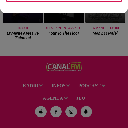
HOSHI
OFENBACH, STARSAILOR
EMMANUEL MOIRE
Et Meme Apres Je
Four To The Floor
Mon Essentiel
T'aimerai
RADIO
INFOS
PODCAST
AGENDA
JEU