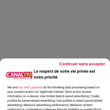
Continuer sans accepter
Le respect de votre vie privée est
notre priorité
We and
our (447) partners
do the following data processing based on
Canal fm
your consent and/or our legitimate interest: Store and/or access
information on a device; Use limited data to select advertising; Create
profiles for personalised advertising; Use profiles to select personalised
Geoffrey Deloux
advertising; Measure advertising performance; Measure content
17.06.2026 - Géraldine fais un métier du X
performance; Understand audiences through statistics or combinations