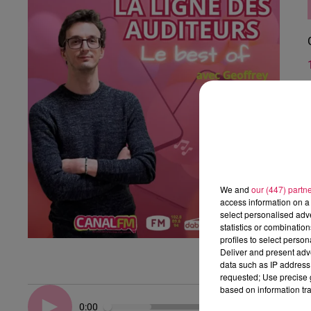
We and
our (447) partn
access information on a 
select personalised ad
statistics or combinatio
profiles to select person
Deliver and present adv
data such as IP address 
requested; Use precise g
based on information tra
0:00