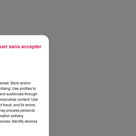
uer sans accepter
erest: Store and/or
tising; Use profiles to
tand audiences through
personalise content; Use
 fraud, and fix errors;
 may process personal
mation actively
vices; Identify devices
sec