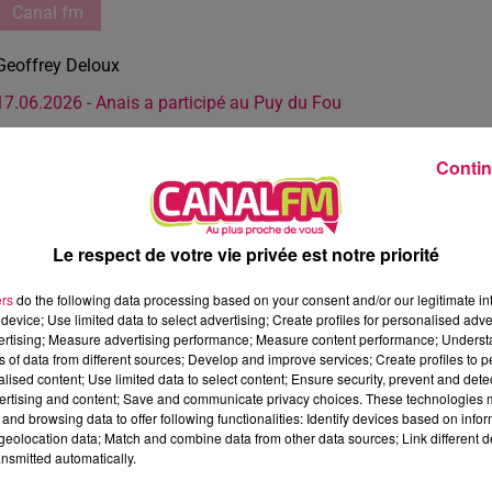
Canal fm
Geoffrey Deloux
17.06.2026 - Anais a participé au Puy du Fou
Contin
Le respect de votre vie privée est notre priorité
ers
do the following data processing based on your consent and/or our legitimate int
device; Use limited data to select advertising; Create profiles for personalised adver
vertising; Measure advertising performance; Measure content performance; Unders
ns of data from different sources; Develop and improve services; Create profiles to 
alised content; Use limited data to select content; Ensure security, prevent and detect
ertising and content; Save and communicate privacy choices. These technologies
and browsing data to offer following functionalities: Identify devices based on infor
eolocation data; Match and combine data from other data sources; Link different de
nsmitted automatically.
2 min 38 