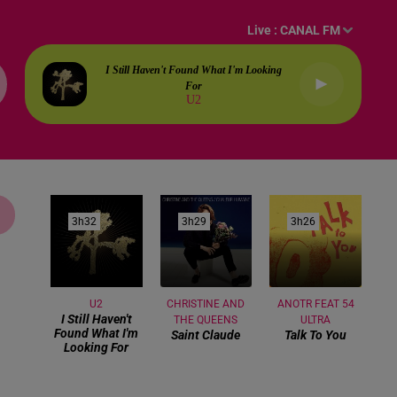
Live :
CANAL FM
I Still Haven't Found What I'm Looking
For
U2
3h32
3h32
3h29
3h29
3h26
3h26
U2
CHRISTINE AND
ANOTR FEAT 54
I Still Haven't
THE QUEENS
ULTRA
Found What I'm
Saint Claude
Talk To You
Looking For