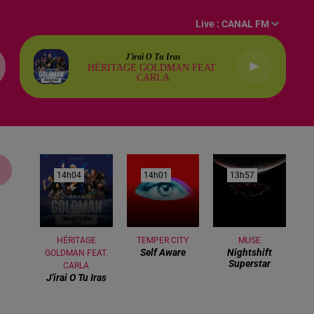
Live :
CANAL FM
J'irai O Tu Iras
HÉRITAGE GOLDMAN FEAT.
CARLA
14h04
14h04
14h01
14h01
13h57
13h57
HÉRITAGE
TEMPER CITY
MUSE
Self Aware
Nightshift
GOLDMAN FEAT.
Superstar
CARLA
J'irai O Tu Iras