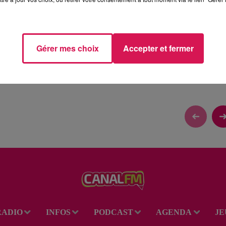
Gérer mes choix
Accepter et fermer
ENTRÉE
RADIO
INFOS
PODCAST
AGENDA
JE