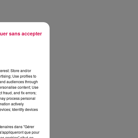
uer sans accepter
erest: Store and/or
tising; Use profiles to
tand audiences through
personalise content; Use
 fraud, and fix errors;
 may process personal
mation actively
vices; Identify devices
rtenaires dans "Gérer
s'appliqueront que pour
sec
les cookies" situé en