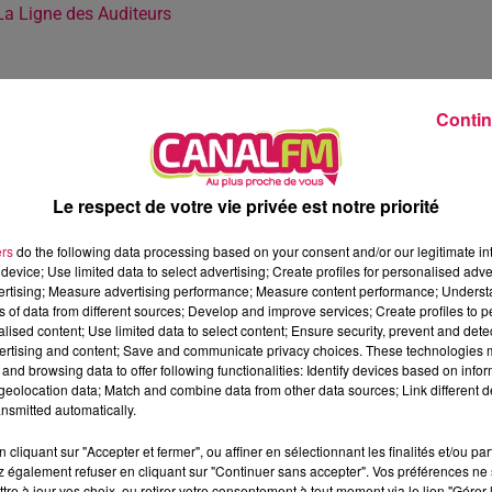
La Ligne des Auditeurs
Contin
Le respect de votre vie privée est notre priorité
ers
do the following data processing based on your consent and/or our legitimate int
device; Use limited data to select advertising; Create profiles for personalised adver
vertising; Measure advertising performance; Measure content performance; Unders
ns of data from different sources; Develop and improve services; Create profiles to 
alised content; Use limited data to select content; Ensure security, prevent and detect
ertising and content; Save and communicate privacy choices. These technologies
and browsing data to offer following functionalities: Identify devices based on infor
eolocation data; Match and combine data from other data sources; Link different de
nsmitted automatically.
cliquant sur "Accepter et fermer", ou affiner en sélectionnant les finalités et/ou pa
 également refuser en cliquant sur "Continuer sans accepter". Vos préférences ne 
3 min 4 
tre à jour vos choix, ou retirer votre consentement à tout moment via le lien "Gérer 