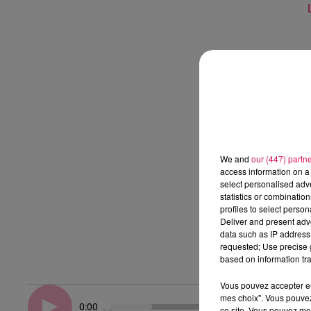
We and
our (447) partn
access information on a 
select personalised ad
statistics or combinatio
profiles to select person
Deliver and present adv
data such as IP address 
requested; Use precise g
based on information tra
Vous pouvez accepter en 
mes choix". Vous pouvez
0:00
ce site. Vous pouvez met