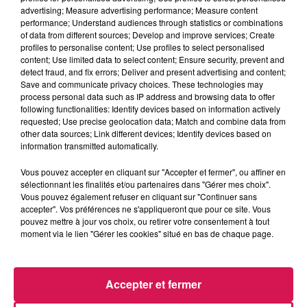
Balade et Vous
advertising; Measure advertising performance; Measure content
performance; Understand audiences through statistics or combinations
of data from different sources; Develop and improve services; Create
profiles to personalise content; Use profiles to select personalised
0:00
2 min 56 sec
content; Use limited data to select content; Ensure security, prevent and
detect fraud, and fix errors; Deliver and present advertising and content;
Save and communicate privacy choices. These technologies may
process personal data such as IP address and browsing data to offer
17 mars 2025 - 2 min 56 sec
following functionalities: Identify devices based on information actively
requested; Use precise geolocation data; Match and combine data from
17.03.2025 - LA FÊTE DU COURT MÉTRAGE C'EST
other data sources; Link different devices; Identify devices based on
CE SAMEDI À MAUBEUGE
information transmitted automatically.
Vous pouvez accepter en cliquant sur "Accepter et fermer", ou affiner en
sélectionnant les finalités et/ou partenaires dans "Gérer mes choix".
Du lundi au vendredi, avec les organisateurs de
Vous pouvez également refuser en cliquant sur "Continuer sans
manifestations et Eva, découvrons les évènements dans
accepter". Vos préférences ne s'appliqueront que pour ce site. Vous
notre région.
pouvez mettre à jour vos choix, ou retirer votre consentement à tout
moment via le lien "Gérer les cookies" situé en bas de chaque page.
Accepter et fermer