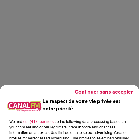
Continuer sans accepter
Le respect de votre vie privée est
notre priorité
Canal fm
We and
our (447) partners
do the following data processing based on
your consent and/or our legitimate interest: Store and/or access
information on a device; Use limited data to select advertising; Create
Eva Spilmont
profiles for personalised advertising; Use profiles to select personalised