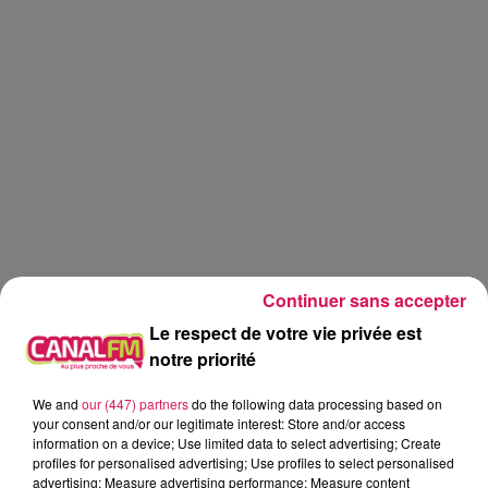
Continuer sans accepter
Le respect de votre vie privée est
notre priorité
Canal FM
jardinage
jardin
We and
our (447) partners
do the following data processing based on
your consent and/or our legitimate interest: Store and/or access
information on a device; Use limited data to select advertising; Create
Eva
profiles for personalised advertising; Use profiles to select personalised
advertising; Measure advertising performance; Measure content
Graines d'idées