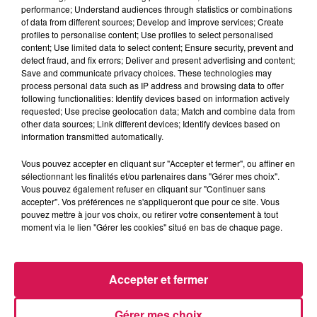
performance; Understand audiences through statistics or combinations
of data from different sources; Develop and improve services; Create
profiles to personalise content; Use profiles to select personalised
0:00
3 min 36 sec
content; Use limited data to select content; Ensure security, prevent and
detect fraud, and fix errors; Deliver and present advertising and content;
Save and communicate privacy choices. These technologies may
process personal data such as IP address and browsing data to offer
17 janvier 2026 - 3 min 36 sec
following functionalities: Identify devices based on information actively
requested; Use precise geolocation data; Match and combine data from
17.01.2026 - COMPOSITION FLORALE
other data sources; Link different devices; Identify devices based on
information transmitted automatically.
Retrouvez ici le rendez-vous Jardin et potager de Canal fm
Vous pouvez accepter en cliquant sur "Accepter et fermer", ou affiner en
sélectionnant les finalités et/ou partenaires dans "Gérer mes choix".
en partenariat avec l'association "
Les Jardiniers de
Vous pouvez également refuser en cliquant sur "Continuer sans
Maubeuge et de la Vallée de la Sambre"
accepter". Vos préférences ne s'appliqueront que pour ce site. Vous
pouvez mettre à jour vos choix, ou retirer votre consentement à tout
moment via le lien "Gérer les cookies" situé en bas de chaque page.
Accepter et fermer
Gérer mes choix