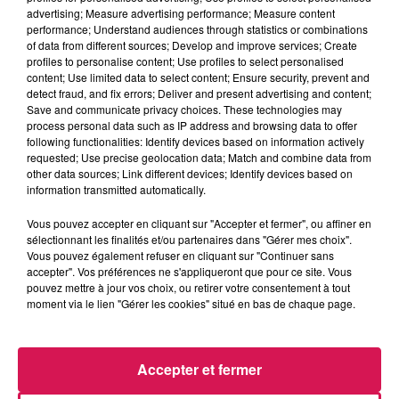
Graines d'idées
advertising; Measure advertising performance; Measure content
performance; Understand audiences through statistics or combinations
of data from different sources; Develop and improve services; Create
profiles to personalise content; Use profiles to select personalised
0:00
5 min 20 sec
content; Use limited data to select content; Ensure security, prevent and
detect fraud, and fix errors; Deliver and present advertising and content;
Save and communicate privacy choices. These technologies may
process personal data such as IP address and browsing data to offer
16 novembre 2024 - 5 min 20 sec
following functionalities: Identify devices based on information actively
requested; Use precise geolocation data; Match and combine data from
16.11.2024 - JARDIN D'EXTÉRIEUR, LES
other data sources; Link different devices; Identify devices based on
CONDITIONS ET LES TISANES DE NOVEMBRE
information transmitted automatically.
Vous pouvez accepter en cliquant sur "Accepter et fermer", ou affiner en
sélectionnant les finalités et/ou partenaires dans "Gérer mes choix".
Retrouvez ici le rendez-vous Jardin et potager de Canal fm
Vous pouvez également refuser en cliquant sur "Continuer sans
en partenariat avec l'association "
Les Jardiniers de
accepter". Vos préférences ne s'appliqueront que pour ce site. Vous
Maubeuge et de la Vallée de la Sambre"
pouvez mettre à jour vos choix, ou retirer votre consentement à tout
moment via le lien "Gérer les cookies" situé en bas de chaque page.
Accepter et fermer