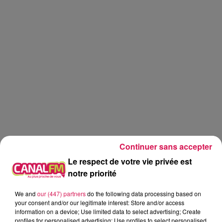
Continuer sans accepter
Le respect de votre vie privée est
notre priorité
Canal FM
jardinage
jardin
We and
our (447) partners
do the following data processing based on
your consent and/or our legitimate interest: Store and/or access
information on a device; Use limited data to select advertising; Create
Eva
profiles for personalised advertising; Use profiles to select personalised