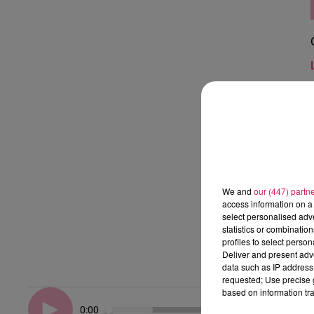
We and
our (447) partn
access information on a 
select personalised ad
statistics or combinatio
profiles to select person
Deliver and present adv
data such as IP address 
requested; Use precise g
based on information tra
0:00