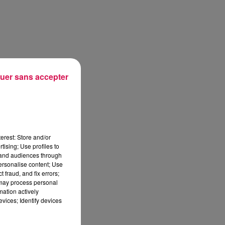
uer sans accepter
erest: Store and/or
tising; Use profiles to
tand audiences through
personalise content; Use
 fraud, and fix errors;
 may process personal
mation actively
vices; Identify devices
sec