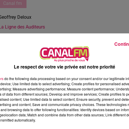
Canal fm
Geoffrey Deloux
La Ligne des Auditeurs
Contin
Le respect de votre vie privée est notre priorité
ers
do the following data processing based on your consent and/or our legitimate int
device; Use limited data to select advertising; Create profiles for personalised adver
vertising; Measure advertising performance; Measure content performance; Unders
ns of data from different sources; Develop and improve services; Create profiles to 
alised content; Use limited data to select content; Ensure security, prevent and detect
ertising and content; Save and communicate privacy choices. These technologies
and browsing data to offer following functionalities: Identify devices based on infor
eolocation data; Match and combine data from other data sources; Link different de
nsmitted automatically.
2 min 25 