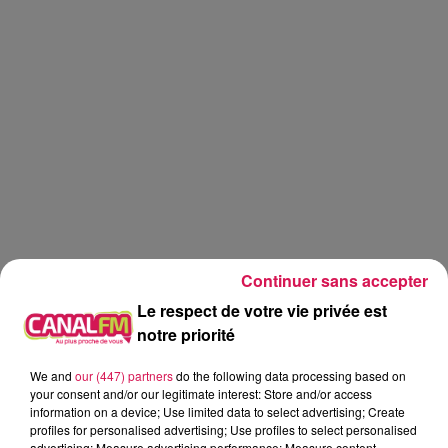
Continuer sans accepter
Le respect de votre vie privée est
notre priorité
We and
our (447) partners
do the following data processing based on
Canal fm
your consent and/or our legitimate interest: Store and/or access
information on a device; Use limited data to select advertising; Create
Geoffrey Deloux
profiles for personalised advertising; Use profiles to select personalised
advertising; Measure advertising performance; Measure content