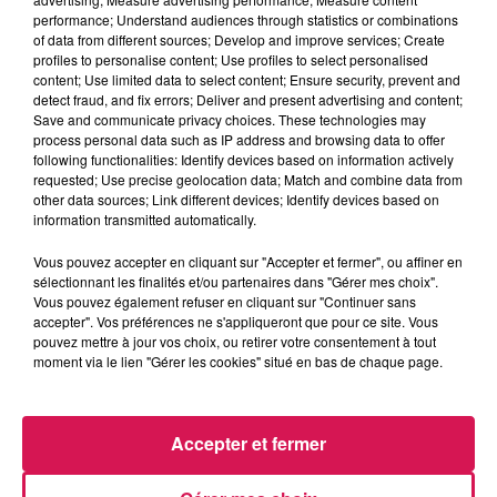
La Ligne des Auditeurs
performance; Understand audiences through statistics or combinations
of data from different sources; Develop and improve services; Create
profiles to personalise content; Use profiles to select personalised
0:00
3 min 19 sec
content; Use limited data to select content; Ensure security, prevent and
detect fraud, and fix errors; Deliver and present advertising and content;
Save and communicate privacy choices. These technologies may
process personal data such as IP address and browsing data to offer
following functionalities: Identify devices based on information actively
16 septembre 2025 - 3 min 19 sec
requested; Use precise geolocation data; Match and combine data from
other data sources; Link different devices; Identify devices based on
16.09.2025 - DOLORES A DÉJÀ REGARDÉ UN FILM
information transmitted automatically.
DE NOËL
Vous pouvez accepter en cliquant sur "Accepter et fermer", ou affiner en
sélectionnant les finalités et/ou partenaires dans "Gérer mes choix".
Revivez les meilleurs moments de la Ligne des Auditeurs
Vous pouvez également refuser en cliquant sur "Continuer sans
accepter". Vos préférences ne s'appliqueront que pour ce site. Vous
pouvez mettre à jour vos choix, ou retirer votre consentement à tout
moment via le lien "Gérer les cookies" situé en bas de chaque page.
Accepter et fermer