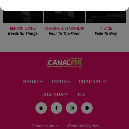
BENSON BOONE
OFENBACH, STARSAILOR
VISAGE
Beautiful Things
Four To The Floor
Fade To Grey
RADIO
INFOS
PODCAST
AGENDA
JEU
Contactez-nous
Mentions Legales