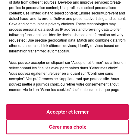
of data from different sources; Develop and improve services; Create
profiles to personalise content; Use profiles to select personalised
content; Use limited data to select content; Ensure security, prevent and
0:00
3 min 7 sec
detect fraud, and fix errors; Deliver and present advertising and content;
Save and communicate privacy choices. These technologies may
process personal data such as IP address and browsing data to offer
following functionalities: Identify devices based on information actively
requested; Use precise geolocation data; Match and combine data from
16 juin 2026 - 3 min 7 sec
other data sources; Link different devices; Identify devices based on
16.06.2026 - SUIVI, LE BILAN AVEC STÉPHANIE
information transmitted automatically.
Vous pouvez accepter en cliquant sur "Accepter et fermer", ou affiner en
sélectionnant les finalités et/ou partenaires dans "Gérer mes choix".
Revivez les meilleurs moments de la Ligne des Auditeurs
Vous pouvez également refuser en cliquant sur "Continuer sans
accepter". Vos préférences ne s'appliqueront que pour ce site. Vous
pouvez mettre à jour vos choix, ou retirer votre consentement à tout
moment via le lien "Gérer les cookies" situé en bas de chaque page.
Accepter et fermer
Gérer mes choix
7h21
7h21
7h11
7h11
7h06
7h06