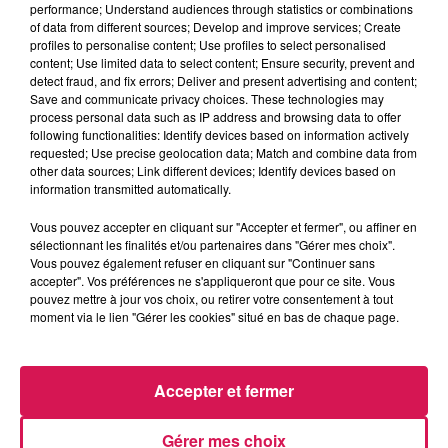
performance; Understand audiences through statistics or combinations
La Ligne des Auditeurs
of data from different sources; Develop and improve services; Create
profiles to personalise content; Use profiles to select personalised
content; Use limited data to select content; Ensure security, prevent and
0:00
2 min 57 sec
detect fraud, and fix errors; Deliver and present advertising and content;
Save and communicate privacy choices. These technologies may
process personal data such as IP address and browsing data to offer
following functionalities: Identify devices based on information actively
16 juin 2025 - 2 min 57 sec
requested; Use precise geolocation data; Match and combine data from
other data sources; Link different devices; Identify devices based on
16.06.2025 - JOURNÉES EUROPÉENNES DE L
information transmitted automatically.
ARCHÉOLOGIE, DÉCOUVERTE À LERZY
Vous pouvez accepter en cliquant sur "Accepter et fermer", ou affiner en
sélectionnant les finalités et/ou partenaires dans "Gérer mes choix".
Vous pouvez également refuser en cliquant sur "Continuer sans
Revivez les meilleurs moments de la Ligne des Auditeurs
accepter". Vos préférences ne s'appliqueront que pour ce site. Vous
pouvez mettre à jour vos choix, ou retirer votre consentement à tout
moment via le lien "Gérer les cookies" situé en bas de chaque page.
Accepter et fermer
Gérer mes choix