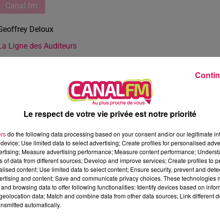
Canal fm
Geoffrey Deloux
La Ligne des Auditeurs
Contin
Le respect de votre vie privée est notre priorité
ers
do the following data processing based on your consent and/or our legitimate int
device; Use limited data to select advertising; Create profiles for personalised adver
vertising; Measure advertising performance; Measure content performance; Unders
ns of data from different sources; Develop and improve services; Create profiles to 
alised content; Use limited data to select content; Ensure security, prevent and detect
ertising and content; Save and communicate privacy choices. These technologies
and browsing data to offer following functionalities: Identify devices based on infor
eolocation data; Match and combine data from other data sources; Link different de
nsmitted automatically.
4 min 24 