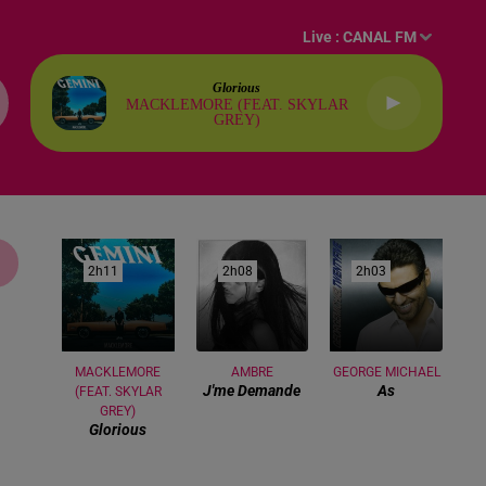
Live :
CANAL FM
Glorious
MACKLEMORE (FEAT. SKYLAR
GREY)
2h11
2h11
2h08
2h08
2h03
2h03
MACKLEMORE
AMBRE
GEORGE MICHAEL
J'me Demande
As
(FEAT. SKYLAR
GREY)
Glorious