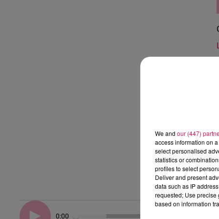
We and
our (447) partn
access information on a 
select personalised ad
statistics or combinatio
profiles to select person
Deliver and present adv
data such as IP address 
requested; Use precise g
based on information tra
0:00