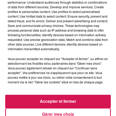
performance; Understand audiences through statistics or combinations
La Ligne des Auditeurs
of data from different sources; Develop and improve services; Create
profiles to personalise content; Use profiles to select personalised
content; Use limited data to select content; Ensure security, prevent and
0:00
3 min 36 sec
detect fraud, and fix errors; Deliver and present advertising and content;
Save and communicate privacy choices. These technologies may
process personal data such as IP address and browsing data to offer
following functionalities: Identify devices based on information actively
15 janvier 2026 - 3 min 36 sec
requested; Use precise geolocation data; Match and combine data from
other data sources; Link different devices; Identify devices based on
15.01.2026 - LES JEUNES SAPEURS POMPIERS
information transmitted automatically.
RECRUTENT
Vous pouvez accepter en cliquant sur "Accepter et fermer", ou affiner en
sélectionnant les finalités et/ou partenaires dans "Gérer mes choix".
Vous pouvez également refuser en cliquant sur "Continuer sans
Revivez les meilleurs moments de la Ligne des Auditeurs
accepter". Vos préférences ne s'appliqueront que pour ce site. Vous
pouvez mettre à jour vos choix, ou retirer votre consentement à tout
moment via le lien "Gérer les cookies" situé en bas de chaque page.
Accepter et fermer
Gérer mes choix