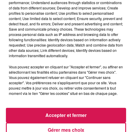
performance; Understand audiences through statistics or combinations
La Ligne des Auditeurs
of data from different sources; Develop and improve services; Create
profiles to personalise content; Use profiles to select personalised
content; Use limited data to select content; Ensure security, prevent and
0:00
2 min 23 sec
detect fraud, and fix errors; Deliver and present advertising and content;
Save and communicate privacy choices. These technologies may
process personal data such as IP address and browsing data to offer
following functionalities: Identify devices based on information actively
14 octobre 2025 - 2 min 23 sec
requested; Use precise geolocation data; Match and combine data from
other data sources; Link different devices; Identify devices based on
14.10.2025 - AMELINE EST POUR LES ENFANTS
information transmitted automatically.
AUX RESTOS
Vous pouvez accepter en cliquant sur "Accepter et fermer", ou affiner en
sélectionnant les finalités et/ou partenaires dans "Gérer mes choix".
Vous pouvez également refuser en cliquant sur "Continuer sans
Revivez les meilleurs moments de la Ligne des Auditeurs
accepter". Vos préférences ne s'appliqueront que pour ce site. Vous
pouvez mettre à jour vos choix, ou retirer votre consentement à tout
moment via le lien "Gérer les cookies" situé en bas de chaque page.
Accepter et fermer
Gérer mes choix