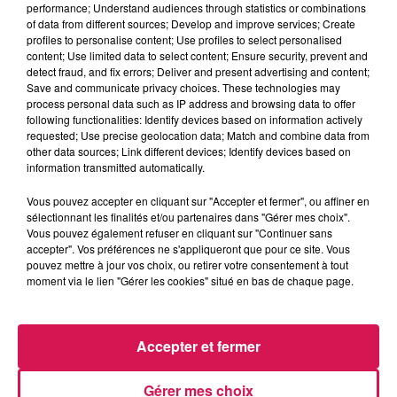
performance; Understand audiences through statistics or combinations
La Ligne des Auditeurs
of data from different sources; Develop and improve services; Create
profiles to personalise content; Use profiles to select personalised
content; Use limited data to select content; Ensure security, prevent and
0:00
2 min 58 sec
detect fraud, and fix errors; Deliver and present advertising and content;
Save and communicate privacy choices. These technologies may
process personal data such as IP address and browsing data to offer
following functionalities: Identify devices based on information actively
14 janvier 2026 - 2 min 58 sec
requested; Use precise geolocation data; Match and combine data from
other data sources; Link different devices; Identify devices based on
14.01.2026 - POUR CHRYSTELLE, C EST AVATAR
information transmitted automatically.
SUR GRAND ÉCRAN
Vous pouvez accepter en cliquant sur "Accepter et fermer", ou affiner en
sélectionnant les finalités et/ou partenaires dans "Gérer mes choix".
Vous pouvez également refuser en cliquant sur "Continuer sans
Revivez les meilleurs moments de la Ligne des Auditeurs
accepter". Vos préférences ne s'appliqueront que pour ce site. Vous
pouvez mettre à jour vos choix, ou retirer votre consentement à tout
moment via le lien "Gérer les cookies" situé en bas de chaque page.
Accepter et fermer
Gérer mes choix