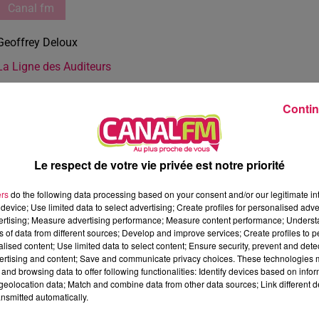
Canal fm
Geoffrey Deloux
La Ligne des Auditeurs
Contin
Le respect de votre vie privée est notre priorité
ers
do the following data processing based on your consent and/or our legitimate int
device; Use limited data to select advertising; Create profiles for personalised adver
vertising; Measure advertising performance; Measure content performance; Unders
ns of data from different sources; Develop and improve services; Create profiles to 
alised content; Use limited data to select content; Ensure security, prevent and detect
ertising and content; Save and communicate privacy choices. These technologies
and browsing data to offer following functionalities: Identify devices based on infor
eolocation data; Match and combine data from other data sources; Link different de
nsmitted automatically.
2 min 25 