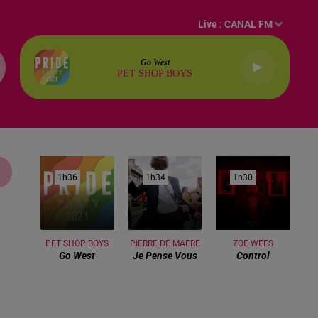
Live :
CANAL FM
Go West
PET SHOP BOYS
1h36
1h36
1h34
1h34
1h30
1h30
PET SHOP BOYS
PIERRE DE MAERE
ZOE WEES
Go West
Je Pense Vous
Control