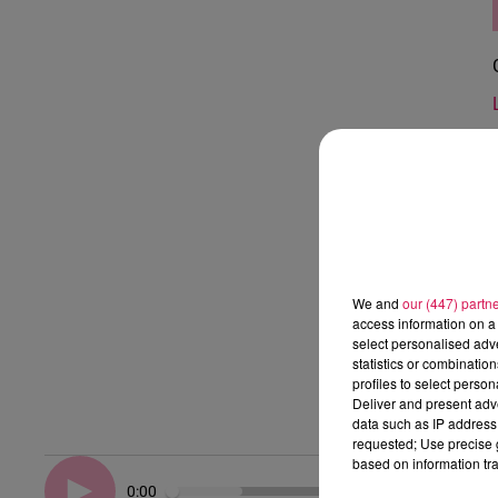
We and
our (447) partn
access information on a 
select personalised ad
statistics or combinatio
profiles to select person
Deliver and present adv
data such as IP address 
requested; Use precise g
based on information tra
0:00