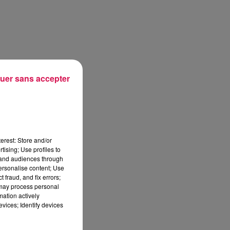
uer sans accepter
erest: Store and/or
tising; Use profiles to
tand audiences through
personalise content; Use
 fraud, and fix errors;
 may process personal
mation actively
vices; Identify devices
sec