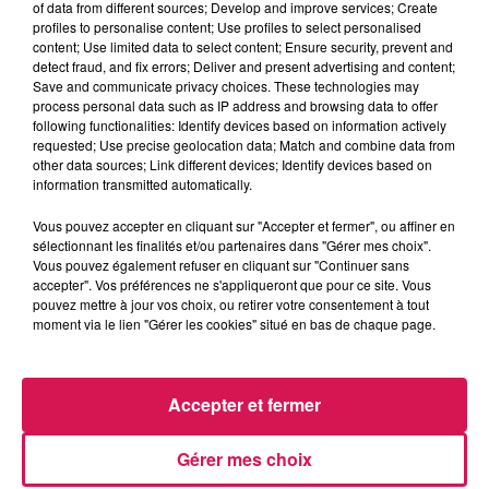
of data from different sources; Develop and improve services; Create
profiles to personalise content; Use profiles to select personalised
content; Use limited data to select content; Ensure security, prevent and
0:00
1 min 4 sec
detect fraud, and fix errors; Deliver and present advertising and content;
Save and communicate privacy choices. These technologies may
process personal data such as IP address and browsing data to offer
following functionalities: Identify devices based on information actively
requested; Use precise geolocation data; Match and combine data from
13 mai 2026 - 1 min 4 sec
other data sources; Link different devices; Identify devices based on
13.05.2026 - LETICE QUI CHANTE GOLD
information transmitted automatically.
Vous pouvez accepter en cliquant sur "Accepter et fermer", ou affiner en
sélectionnant les finalités et/ou partenaires dans "Gérer mes choix".
Revivez les meilleurs moments du Réveil de Canal FM
Vous pouvez également refuser en cliquant sur "Continuer sans
accepter". Vos préférences ne s'appliqueront que pour ce site. Vous
pouvez mettre à jour vos choix, ou retirer votre consentement à tout
moment via le lien "Gérer les cookies" situé en bas de chaque page.
Accepter et fermer
Gérer mes choix
11h56
11h56
11h52
11h52
11h45
11h45