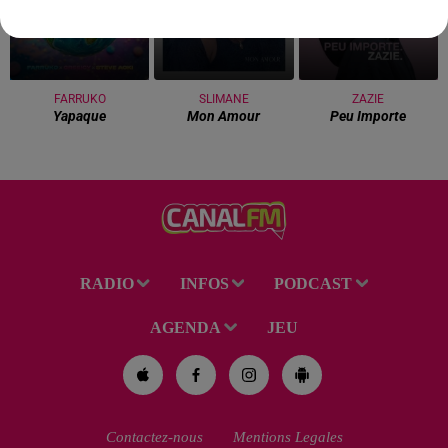
FARRUKO
SLIMANE
ZAZIE
Yapaque
Mon Amour
Peu Importe
RADIO
INFOS
PODCAST
AGENDA
JEU
Contactez-nous
Mentions Legales