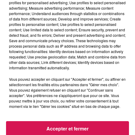
profiles for personalised advertising; Use profiles to select personalised
13.05.2026 - 29ème rencontre transfrontalière, ça
advertising; Measure advertising performance; Measure content
démarre samedi
performance; Understand audiences through statistics or combinations
of data from different sources; Develop and improve services; Create
profiles to personalise content; Use profiles to select personalised
0:00
3 min 13 sec
content; Use limited data to select content; Ensure security, prevent and
detect fraud, and fix errors; Deliver and present advertising and content;
Save and communicate privacy choices. These technologies may
process personal data such as IP address and browsing data to offer
following functionalities: Identify devices based on information actively
13 mai 2026 - 3 min 13 sec
requested; Use precise geolocation data; Match and combine data from
other data sources; Link different devices; Identify devices based on
13.05.2026 - 29ÈME RENCONTRE
information transmitted automatically.
TRANSFRONTALIÈRE, ÇA DÉMARRE SAMEDI
Vous pouvez accepter en cliquant sur "Accepter et fermer", ou affiner en
sélectionnant les finalités et/ou partenaires dans "Gérer mes choix".
Du lundi au vendredi, avec les organisateurs de
Vous pouvez également refuser en cliquant sur "Continuer sans
accepter". Vos préférences ne s'appliqueront que pour ce site. Vous
manifestations et Eva, découvrons les évènements dans
pouvez mettre à jour vos choix, ou retirer votre consentement à tout
notre région.
moment via le lien "Gérer les cookies" situé en bas de chaque page.
Accepter et fermer