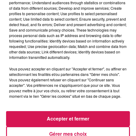
performance; Understand audiences through statistics or combinations
La Ligne des Auditeurs
of data from different sources; Develop and improve services; Create
profiles to personalise content; Use profiles to select personalised
content; Use limited data to select content; Ensure security, prevent and
0:00
3 min 59 sec
detect fraud, and fix errors; Deliver and present advertising and content;
Save and communicate privacy choices. These technologies may
process personal data such as IP address and browsing data to offer
following functionalities: Identify devices based on information actively
13 mai 2025 - 3 min 59 sec
requested; Use precise geolocation data; Match and combine data from
other data sources; Link different devices; Identify devices based on
13.05.2025 - CHARLIE ET STYLIEN EN SPECTACLE
information transmitted automatically.
À TRÉLON
Vous pouvez accepter en cliquant sur "Accepter et fermer", ou affiner en
sélectionnant les finalités et/ou partenaires dans "Gérer mes choix".
Vous pouvez également refuser en cliquant sur "Continuer sans
Revivez les meilleurs moments de la Ligne des Auditeurs
accepter". Vos préférences ne s'appliqueront que pour ce site. Vous
pouvez mettre à jour vos choix, ou retirer votre consentement à tout
moment via le lien "Gérer les cookies" situé en bas de chaque page.
Accepter et fermer
Gérer mes choix