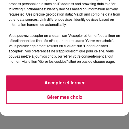
process personal data such as IP address and browsing data to offer
following functionalities: Identify devices based on information actively
requested; Use precise geolocation data; Match and combine data from
13 mars 2024 - 1 min 58 sec
other data sources; Link different devices; Identify devices based on
information transmitted automatically.
13.03.2024 - DALS SUR TWITCH
Vous pouvez accepter en cliquant sur "Accepter et fermer", ou affiner en
sélectionnant les finalités et/ou partenaires dans "Gérer mes choix".
Vous pouvez également refuser en cliquant sur "Continuer sans
accepter". Vos préférences ne s'appliqueront que pour ce site. Vous
pouvez mettre à jour vos choix, ou retirer votre consentement à tout
moment via le lien "Gérer les cookies" situé en bas de chaque page.
13h38
13h38
13h36
13h36
13h29
13h29
Accepter et fermer
Gérer mes choix
BIGFLO
DJ GOJA
MAJOR LAZER
Picasso
Mi Chico
Lean On (feat. M)