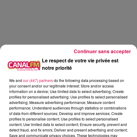
Continuer sans accepter
Le respect de votre vie privée est
notre priorité
We and
our (447) partners
do the following data processing based on
your consent and/or our legitimate interest: Store and/or access
information on a device; Use limited data to select advertising; Create
profiles for personalised advertising; Use profiles to select personalised
advertising; Measure advertising performance; Measure content
performance; Understand audiences through statistics or combinations
Le Réveil de Canal FM
of data from different sources; Develop and improve services; Create
profiles to personalise content; Use profiles to select personalised
content; Use limited data to select content; Ensure security, prevent and
0:00
1 min 58 sec
detect fraud, and fix errors; Deliver and present advertising and content;
Save and communicate privacy choices. These technologies may