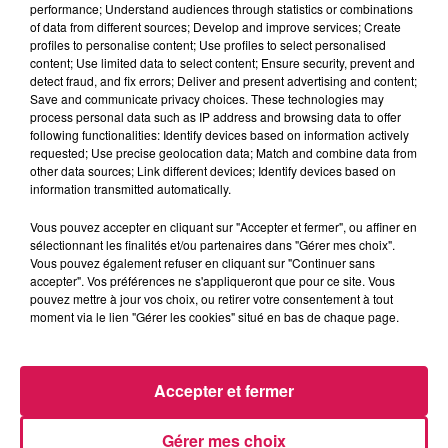
performance; Understand audiences through statistics or combinations
Le Réveil de Canal FM
of data from different sources; Develop and improve services; Create
profiles to personalise content; Use profiles to select personalised
content; Use limited data to select content; Ensure security, prevent and
0:00
1 min 33 sec
detect fraud, and fix errors; Deliver and present advertising and content;
Save and communicate privacy choices. These technologies may
process personal data such as IP address and browsing data to offer
following functionalities: Identify devices based on information actively
13 janvier 2026 - 1 min 33 sec
requested; Use precise geolocation data; Match and combine data from
other data sources; Link different devices; Identify devices based on
13.01.2026 - MICHAEL MIRO, LE RETOUR DE
information transmitted automatically.
L'HORLOGE TOURNE
Vous pouvez accepter en cliquant sur "Accepter et fermer", ou affiner en
sélectionnant les finalités et/ou partenaires dans "Gérer mes choix".
Vous pouvez également refuser en cliquant sur "Continuer sans
Revivez les meilleurs moments du Réveil de Canal FM
accepter". Vos préférences ne s'appliqueront que pour ce site. Vous
pouvez mettre à jour vos choix, ou retirer votre consentement à tout
moment via le lien "Gérer les cookies" situé en bas de chaque page.
Accepter et fermer
Gérer mes choix